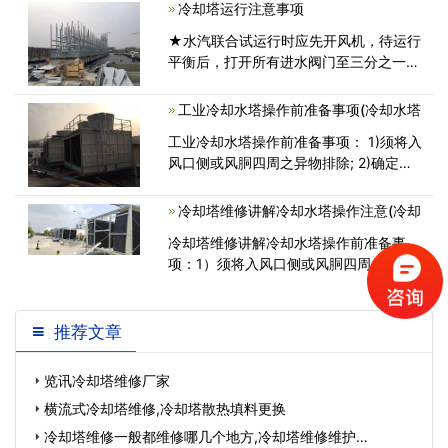
冷却塔运行注意事项
冷却装置。工业冷却塔在运转时需要注意
以下事项： 1、减速机应经常检<
★水汽联合试运行时应先开风机，待运行
平衡后，打开所有进水阀门至三分之一左
右（以防单塔水量过于集中，造成冷却塔
管网系统的损坏），然后再开启水泵，最
工业冷却水塔操作前准备事项(冷却水塔
后调节进水阀门，将水量慢慢加到额定值
工业冷却水塔操作前准备事项： 1)须将入
左右；★<
风口侧或风胴四周之异物排除; 2)确定风
车尾部与风胴之间有足够间隙，避
冷却塔维修讲解冷却水塔操作注意(冷却
冷却塔维修讲解冷却水塔操作前准备事
项：1）须将入风口侧或风胴四周之异物
排除；2）冷却塔维修讲解需要确定风车
尾部
推荐文章
览讯冷却塔维修厂家
横流式冷却塔维修,冷却塔散热填料更换
冷却塔维修一般都维修哪几个地方,冷却塔维修维护…