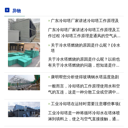
异物
广东冷却塔厂家讲述冷却塔工作原理及
广东冷却塔厂家讲述冷却塔工作原理及工
作过程 冷却塔工作原理是通风的空气从
正确的角度吹向滴下来的水，当空气通过
关于冷水塔燃烧的原因是什么呢？(冷水
这些水滴的时候，一部分水就蒸发了，由
塔
于用于蒸发水滴的热量降低了水的温<
关于冷水塔燃烧的原因是什么呢？以前也
有关于冷水塔燃烧的问题，想知道是什么
原因引起的吗？那么就跟着小编一起去看
康明帮您分析使得玻璃钢水塔温度急剧
看，从中可以找到答案。其实，问题比较
多的是开放式冷却塔，其材质为玻璃钢，
一般而言，冷却塔的工作原理使用水和空
填充<
气的互连，这是一种分散工业或空调中在
空调中产生的废热的设备蒸发的影响。
工业冷却塔在运转时需要注意哪些事项(
所使用的方法是当空气通过空气转弯进入
冷却塔时<
工业冷却塔是一种将循环冷却水在塔体喷
淋到填料上，使之与空气直接接触，通过
蒸发和对流把携带的热量散发到大气中的