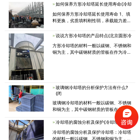
完好没有破损;对于因为过滤器产生的噪
如何保养方形冷却塔延长使用寿命(冷却
音和其他问题要及时清洁过滤器...<
如何保养方形冷却塔延长使用寿命 1、填
料更换，劣质填料刚性弱，承载能力差，
很容易变形、松散倒伏，直接导致冷却效
果差或丧失冷却能力，如果出现此类问
说说方形冷却塔的产品特点(北京圆形冷
题，很不幸，下次换填料时一定要严格检
方形冷却塔的材料一般以碳钢、不锈钢和
验。 2<
铜为主，其中碳钢材质的管板在作为冷却
塔使用时，其管板与列管的焊缝经常
玻璃钢冷却塔的分析保护方法有什么?
(闭
玻璃钢冷却塔的材料一般以碳钢、不锈钢
和铜为主，其中碳钢材质的管板在作为冷
却塔使用时，其管板与列管的焊缝经
冷却塔的腐蚀分析及保护(冷却塔是利用
冷却塔的腐蚀分析及保护冷却塔：冷却塔
的材料一般以碳钢、不锈钢和铜为主，其