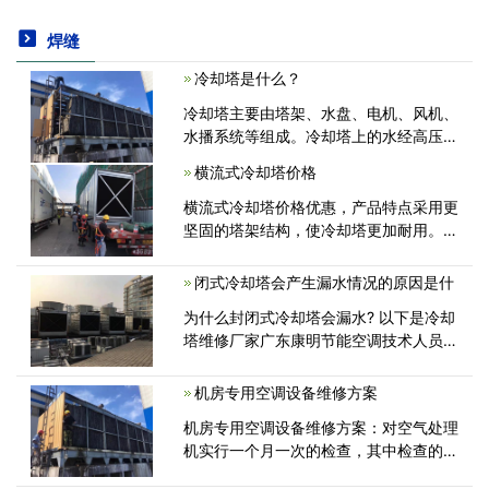
焊缝
冷却塔是什么？
冷却塔主要由塔架、水盘、电机、风机、
水播系统等组成。冷却塔上的水经高压水
泵抽上来，经布水器过滤后均匀分散。冷
横流式冷却塔价格
却塔高度一般在10米以上、几十米，在冷
却塔上方安装一台<
横流式冷却塔价格优惠，产品特点采用更
坚固的塔架结构，使冷却塔更加耐用。，
加深集水盆深度，防止漏水漏水，配备可
选的智能电气控制柜，塔身较大，填充面
闭式冷却塔会产生漏水情况的原因是什
积较大，散热性能更好，填充专利，散热
为什么封闭式冷却塔会漏水? 以下是冷却
效果更好<
塔维修厂家广东康明节能空调技术人员对
封闭式冷却塔泄漏原因的总结，主要包括
以下几个方面：集水箱腐蚀漏水、塔和盆
机房专用空调设备维修方案
相接的板漏水、离心水泵漏水、连<
机房专用空调设备维修方案：对空气处理
机实行一个月一次的检查，其中检查的项
目包括清洁风机的转动、轴承等部件是否