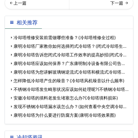
式冷却塔的操作守则(闭式冷
东冷却塔厂家冷却塔填料清
相关推荐
却塔一套多少钱)…
洗方法(ktv中央空调
冷却塔维修安装前需做哪些准备？(冷却塔维修全过程)
康明冷却塔厂家教你如何选择闭式冷却塔？(闭式冷却塔生产
厂家
康明冷却塔告诉您闭式冷却塔工作效率的提高妙招(闭式冷却
塔
康明冷却塔应该如何保养？广东康明制冷设备有限公司告诉
您(潮
康明冷却塔为您讲解玻璃钢逆流式冷却塔和横流式冷却塔小
知
怎样降低冷却塔产生的噪音？(冷却塔风机噪音以什么频率)
不锈钢冷却塔发生畸形状况应该如何处理呢?(不锈钢冷却塔
特
安徽冷却塔的填料老发生堵塞怎么办?(冷却塔填料损坏)
发现不锈钢冷却塔漏水该怎么办？(如何查看中央空调冷却塔
水位
康明冷却塔为什么要进行防腐方案(康明冷却塔效果图)
冷却塔资讯