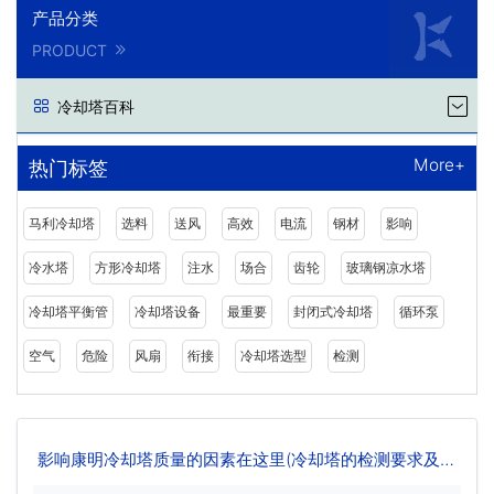
产品分类
PRODUCT
冷却塔百科
More+
热门标签
马利冷却塔
选料
送风
高效
电流
钢材
影响
冷水塔
方形冷却塔
注水
场合
齿轮
玻璃钢凉水塔
冷却塔平衡管
冷却塔设备
最重要
封闭式冷却塔
循环泵
空气
危险
风扇
衔接
冷却塔选型
检测
影响康明冷却塔质量的因素在这里(冷却塔的检测要求及控
制方法)