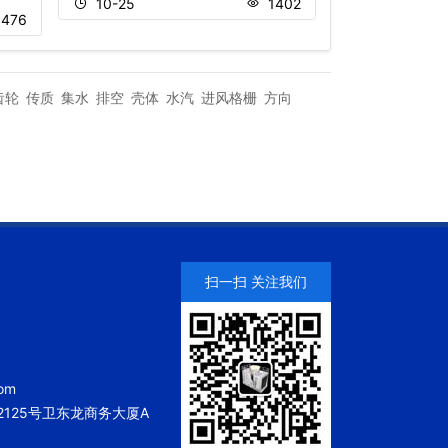
10-25
1402
11-18
476
齿轮
传质
集水
排空
壳体
水汽
进风格栅
方向
扫一扫 关注我们
om
125号卫东龙商务大厦A