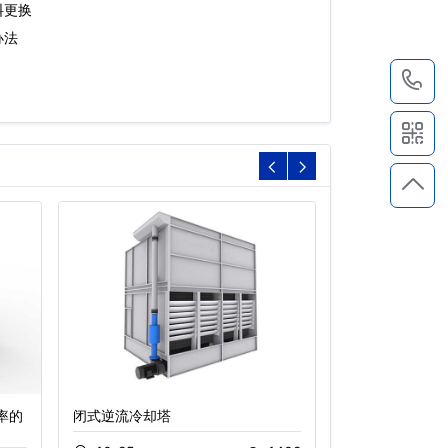
料更换
办法
1
率的
闭式逆流冷却塔
冷却塔降噪技术