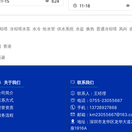
11-15
624
11-18
却塔
冷却塔水泵
水冷
给水管
供水系统
水盆
换热
普通冷却塔
风向
门
香港
新菱
关于我们
联系我们
公司简介
联系人：
王经理
联系方式
电话：
0755-23055667
手机：
13728927868
荣誉资质
邮箱：
km23055667@163.c
服务流程
地址：
深圳市龙华区龙华大道2
座1916A