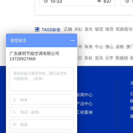
513
10-23
637
正确
水缸
发生
镀层
噪音
双曲面冷
TAGS标签
排放量
More+
请您留言
深圳
广州
珠海
中山
佛山
成都
澳
其他城市
广东康明节能空调有限公司
马利
金日
良机
览讯
元亨
斯频德
其他品牌
13728927868
网站导航
网站首页
新闻中心
冷却塔百科
产品中心
冷却塔配件
工程案例
网站地图