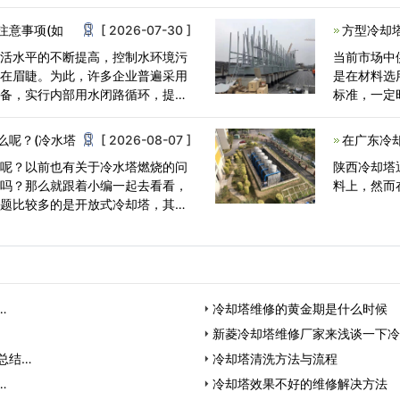
有抗紫外线
注意事项(如
[ 2026-07-30 ]
方型冷却
生活水平的不断提高，控制水环境污
当前市场中
迫在眉睫。为此，许多企业普遍采用
是在材料选
设备，实行内部用水闭路循环，提高
标准，一定
同厂家生产
么呢？(冷水塔
[ 2026-08-07 ]
在广东冷
么呢？以前也有关于冷水塔燃烧的问
陕西冷却塔
的吗？那么就跟着小编一起去看看，
料上，然而
问题比较多的是开放式冷却塔，其材
…
冷却塔维修的黄金期是什么时候
新菱冷却塔维修厂家来浅谈一下冷
总结…
冷却塔清洗方法与流程
…
冷却塔效果不好的维修解决方法