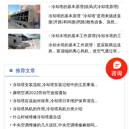
着与外界温度交换的功能，其维修保养必
冷却塔的基本原理(鼓风式冷却塔原理)
须具备一定的专业知识，因此在找中央空
冷却塔的基本原理 “冷却塔”是用来描述直
<
接(开路)和间接(闭路)散热设备。虽然大
多数想出一个“冷却塔作为一个开放的直
接接触散热装置”，间接冷却塔，有时被
冷却水塔的基本工作原理(冷却水塔的工
称为“闭合电路的冷却塔”的<
冷却水塔的基本工作原理：是采取两边送
风，靠顶端的离心风机，使空气通过塔两
边的填充料，与热水开水介质互换，将废
气
推荐文章
冷却塔安装流程,冷却塔安装过程中的注意事项…
康明空调2022劳动节放假通知
冷却塔应该如何保养,冷却塔日常维护保养清洗…
冷却塔风机的作用,冷却塔风机分类介绍
什么时候维修冷却塔最合适
中央空调维修的几大误区,中央空调维修麻烦吗…