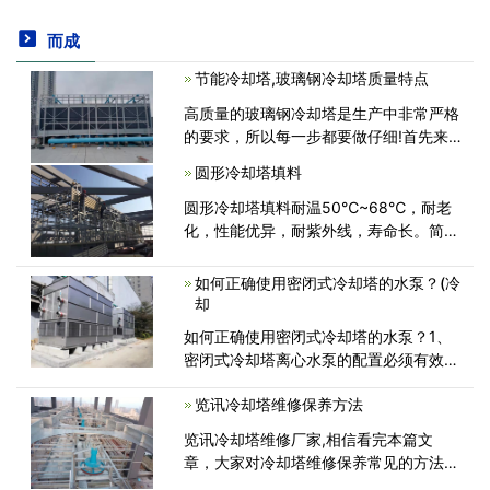
而成
节能冷却塔,玻璃钢冷却塔质量特点
高质量的玻璃钢冷却塔是生产中非常严格
的要求，所以每一步都要做仔细!首先来
说说广东康明节能空调什么是优质玻璃钢
圆形冷却塔填料
冷却塔，我们又是如何控制冷却塔质量
的...<
圆形冷却塔填料耐温50℃~68℃，耐老
化，性能优异，耐紫外线，寿命长。简单
地说，填料在冷却塔中的作用是增加散
热，延长冷却水停留时间，增加换热面
如何正确使用密闭式冷却塔的水泵？(冷
积，增加换热。均匀地分配水资源。不是
却
用需要冷却的<
如何正确使用密闭式冷却塔的水泵？1、
密闭式冷却塔离心水泵的配置必须有效，
在操作系统无需大流量以及高水泵功率的
览讯冷却塔维修保养方法
情况下，可以配置小一点，对于后端工程
师负荷变化非常大的情况下，可以应用变
览讯冷却塔维修厂家,相信看完本篇文
<
章，大家对冷却塔维修保养常见的方法有
了自己的认识，冷却塔作为中央空调担负