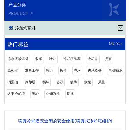
产品分类
PRODUCT
冷却塔百科
More+
热门标签
凉水塔减速机
收缩
叶片
冷却塔防腐
冷却器
拥有
高效率
准备工作
热力
振动
浇水
进风格栅
电机轴承
润滑油
冷却塔
损坏
热源
故障
振荡
风量
方形冷却塔
离心
冷却系统
接线
喷雾冷却塔安全阀的安全使用(喷雾式冷却塔维护)