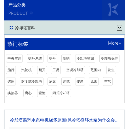
产品分类
PRODUCT
冷却塔百科
More+
热门标签
中央空调
循环系统
型号
影响
冷却塔堵漏
冷却塔保养
施行
汽轮机
翻开
工况
空调冷却塔
范围内
发生
选用
封闭式冷却塔
尼龙
调试
传递
原因
空气
换热器
离心
查验
闭式冷却塔
冷却塔循环水泵电机烧坏原因(风冷塔循环水泵为什么会烧
坏)