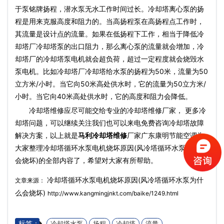
于泵铭牌扬程，潜水泵无水工作时间过长。冷却塔离心泵的扬
程是用来克服高度和阻力的。当高扬程泵在高扬程点工作时，
其流量是设计点的流量。如果在低扬程下工作，相当于降低冷
却塔厂冷却塔泵的出口阻力，那么离心泵的流量就会增加，冷
却塔厂的冷却塔泵电机就会超负荷，超过一定程度就会烧毁水
泵电机。比如冷却塔厂冷却塔给水泵的扬程为50米，流量为50
立方米/小时。当它向50米高处供水时，它的流量为50立方米/
小时。当它向40米高处供水时，它的高度和阻力会降低。
冷却塔维修应尽可能交给专业的冷却塔维修厂家， 更多冷
却塔问题，可以继续关注我们也可以来电免费咨询冷却塔故障
解决方案，以上就是
马利冷却塔维修
厂家广东康明节能空调为
大家整理冷却塔循环水泵电机烧坏原因(风冷塔循环水泵为什么
会烧坏)的全部内容了，希望对大家有所帮助。
冷却塔循环水泵电机烧坏原因(风冷塔循环水泵为什
文章来源：
么会烧坏)
http://www.kangmingjnkt.com/baike/1249.html
标签：
冷却塔水泵
扬程
冷却塔
流量