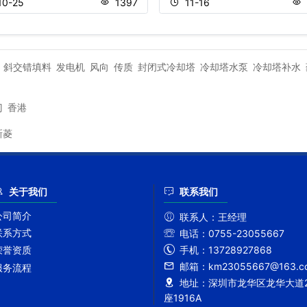
10-25
1397
11-16
斜交错填料
发电机
风向
传质
封闭式冷却塔
冷却塔水泵
冷却塔补水
门
香港
新菱
关于我们
联系我们
公司简介
联系人：
王经理
联系方式
电话：
0755-23055667
手机：
13728927868
荣誉资质
邮箱：
km23055667@163.c
服务流程
地址：
深圳市龙华区龙华大道2
座1916A