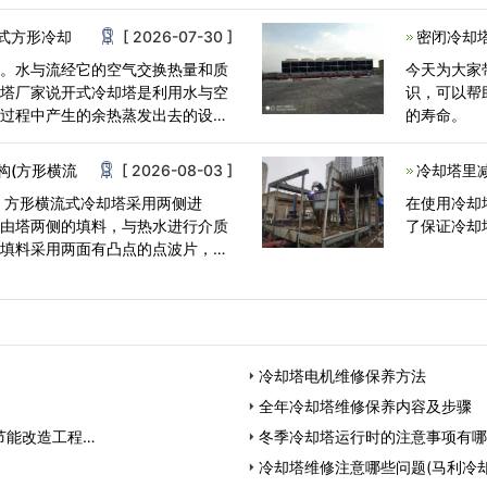
到空气当<
式方形冷却
[ 2026-07-30 ]
密闭冷却
置。水与流经它的空气交换热量和质
今天为大家
却塔厂家说开式冷却塔是利用水与空
识，可以帮
调过程中产生的余热蒸发出去的设
的寿命。 
换产生蒸<
构(方形横流
[ 2026-08-03 ]
冷却塔里
 方形横流式冷却塔采用两侧进
在使用冷却
经由塔两侧的填料，与热水进行介质
了保证冷却
。填料采用两面有凸点的点波片，通
冷却塔电机维修保养方法
全年冷却塔维修保养内容及步骤
节能改造工程…
冬季冷却塔运行时的注意事项有哪
冷却塔维修注意哪些问题(马利冷