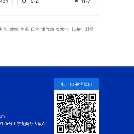
404
10-21
1177
11-15
药水
放水
美观
日常
排气扇
集水池
电动机
材质
扫一扫 关注我们
om
125号卫东龙商务大厦A