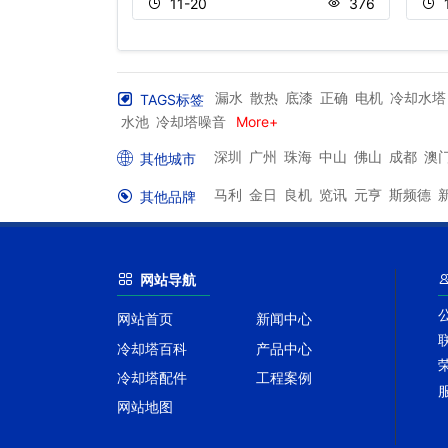
500
11-20
376
漏水
散热
底漆
正确
电机
冷却水塔
TAGS标签
水池
冷却塔噪音
More+
深圳
广州
珠海
中山
佛山
成都
澳
其他城市
马利
金日
良机
览讯
元亨
斯频德
其他品牌
网站导航
网站首页
新闻中心
冷却塔百科
产品中心
冷却塔配件
工程案例
网站地图