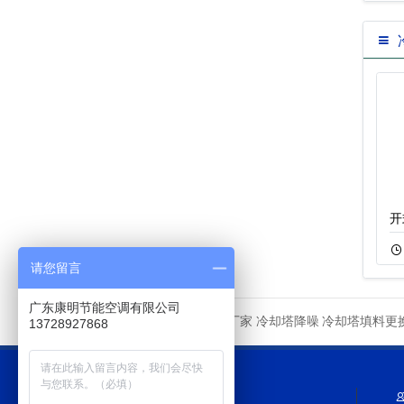
横流开放式冷却塔
超静音密闭式冷却
开
11-18
66
11-05
189
请您留言
广东康明节能空调有限公司
冷却塔厂家
冷却塔降噪
冷却塔填料更
友情链接
13728927868
网站导航