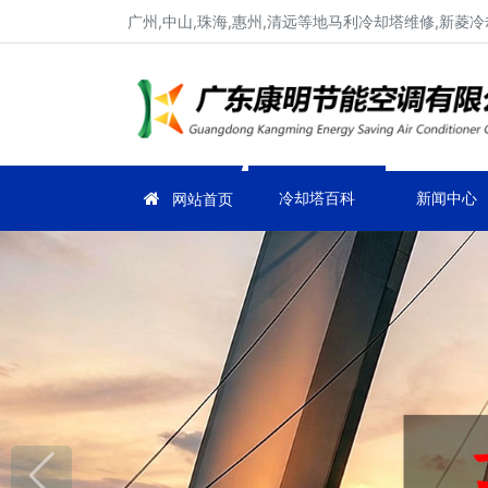
广州,中山,珠海,惠州,清远等地马利冷却塔维修,新菱
冷却塔百科
新闻中心
网站首页