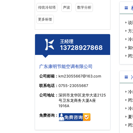
传统冷却塔
声波
数学分析
更多标签
说
方
冷
王经理
13728927868
如
闭
广东康明节能空调有限公司
公司邮箱：
km23055667@163.com
联系电话：
0755-23055667
冷
公司地址：
深圳市龙华区龙华大道2125
闭
号卫东龙商务大厦A座
1916A
冷
免费咨询：
夏
闭