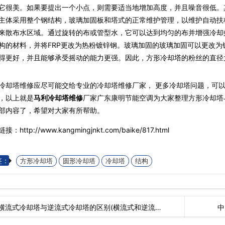
它很美。如果要提出一个小点，则需要适当地增加高度，并且噪音很低。
主体采用整个钢结构，玻璃加固板和塔式的正常维护管理，以维护自动扶
来散布水区域。通过旋转的布或管型水，它可以达到均匀的布并增强冷却
构的材料，并将FRP更改为热粉镀锌钢。玻璃加固的玻璃加固可以更改
得更好，并且能够承受摇动的能力更强。因此，方形冷却塔的粉丝的直径
冷却塔维修应尽可能交给专业的冷却塔维修厂家， 更多冷却塔问题，可
，以上就是
马利冷却塔维修
厂家广东康明节能空调为大家整理方形冷却塔
部内容了，希望对大家有所帮助。
接：http://www.kangmingjnkt.com/baike/817.html
签：
方形冷却塔
圆形冷却塔
冷却塔
结构
横流式冷却塔与逆流式冷却塔的区别(横流式和逆流…
中