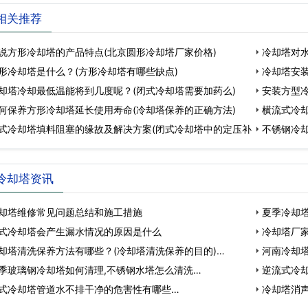
相关推荐
说方形冷却塔的产品特点(北京圆形冷却塔厂家价格)
冷却塔对
形冷却塔是什么？(方形冷却塔有哪些缺点)
冷却塔安
却塔冷却最低温能将到几度呢？(闭式冷却塔需要加药么)
安装方型
何保养方形冷却塔延长使用寿命(冷却塔保养的正确方法)
横流式冷却
式冷却塔填料阻塞的缘故及解决方案(闭式冷却塔中的定压补
不锈钢冷
冷却塔资讯
却塔维修常见问题总结和施工措施
夏季冷却
式冷却塔会产生漏水情况的原因是什么
好)…
冷却塔厂家
却塔清洗保养方法有哪些？(冷却塔清洗保养的目的)…
…
河南冷却
季玻璃钢冷却塔如何清理,不锈钢水塔怎么清洗…
逆流式冷却
式冷却塔管道水不排干净的危害性有哪些…
冷却塔消声