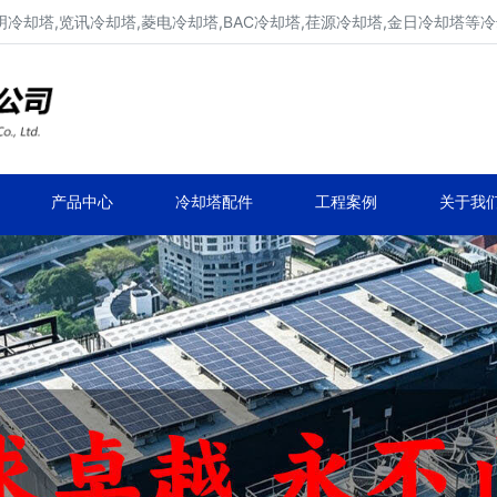
明冷却塔,览讯冷却塔,菱电冷却塔,BAC冷却塔,荏源冷却塔,金日冷却塔等
广东康明冷却塔维修、凉水塔维修改造
深圳,广州,中山,珠海,惠州,清远冷却塔维修
产品中心
冷却塔配件
工程案例
关于我