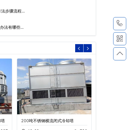
方法步骤流程…
1
办法有哪些…
却塔
200吨不锈钢横流闭式冷却塔
冷却塔降低噪音
方法