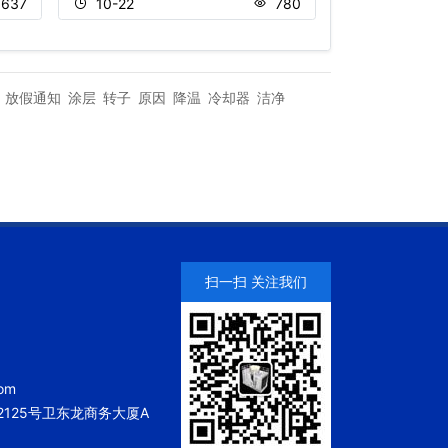
637
10-22
780
11-18
放假通知
涂层
转子
原因
降温
冷却器
洁净
扫一扫 关注我们
om
125号卫东龙商务大厦A