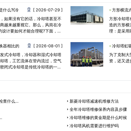
用好的玻璃
什么?(冷
[ 2026-07-29 ]
方形横流
分，如果没有它的话，冷却塔甚至不
方形冷却塔
造商越来越重视它。那么，风筒在冷
造的方形横流式冷却塔。 方
的设计要如何才能合理呢?下面，让
理：是采用
料，与热水
换器相比的
[ 2026-08-01 ]
冷却塔虹
蒸发式冷却塔，冷却器和湿式冷却塔
为了克制大
冷却塔，工艺流体在管内流过，空气
资，还又进
。密闭式冷却塔是传统冷却塔的一种
检查什么…
新菱冷却塔减速机维修方法
全年冷却塔维修保养内容及步骤
…
冷却塔维修的黄金期是什么时候
冷却塔风机需要进行维护吗