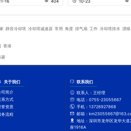
11-16
404
10-23
家
静音冷却塔
冷却塔减速器
常用
角度
排气扇
工作
冷却塔排水
漂移
门
香港
新菱
关于我们
联系我们
公司简介
联系人：
王经理
联系方式
电话：
0755-23055667
手机：
13728927868
荣誉资质
邮箱：
km23055667@163.c
服务流程
地址：
深圳市龙华区龙华大道2
座1916A