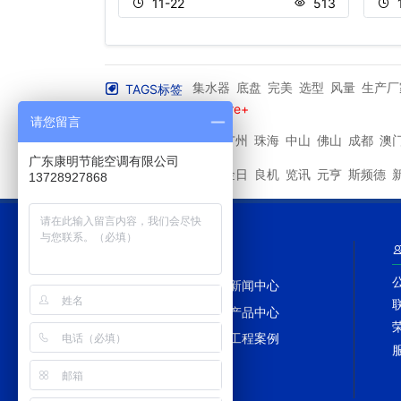
361
11-22
513
集水器
底盘
完美
选型
风量
生产厂
TAGS标签
良机冷却塔
偏流
More+
请您留言
深圳
广州
珠海
中山
佛山
成都
澳
其他城市
广东康明节能空调有限公司
马利
金日
良机
览讯
元亨
斯频德
其他品牌
13728927868
网站导航
网站首页
新闻中心
冷却塔百科
产品中心
冷却塔配件
工程案例
网站地图