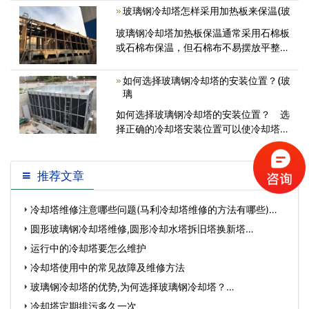
玻璃钢冷却塔怎样采用加热板来保温(玻
却塔的清理工作一般会有以下几种方案：
一、停机清理，即按照清洗流程杀菌<
玻璃钢冷却塔加热板保温通常采用石棉板
或石棉布保温，但石棉布不易摆放平整，
对压板的平行度保证也有定的影响。石棉
板的种类很多，*常见的是橡胶石棉板，
如何选择玻璃钢冷却塔的安装位置？(玻
但这种石棉板却不对以用于密封隔热用<
璃
如何选择玻璃钢冷却塔的安装位置？ 选
择正确的冷却塔安装位置可以使冷却塔能
够使用其校准冷却能力。它的目的
推荐文章
冷却塔维修注意哪些问题(马利冷却塔维修的方法有哪些)…
圆形玻璃钢冷却塔维修,圆形冷却水塔拆旧塔换新塔…
运行中的冷却塔要怎么维护
冷却塔使用中的常见故障及维修方法
玻璃钢冷却塔的优势,为何选择玻璃钢冷却塔？…
冷却塔定期排污多久一次