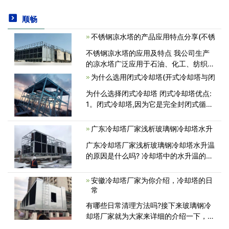
顺畅
不锈钢凉水塔的产品应用特点分享(不锈
不锈钢凉水塔的应用及特点 我公司生产
的凉水塔广泛应用于石油、化工、纺织、
冶金、矿业、发电以及中央空调等行业，
为什么选用闭式冷却塔(开式冷却塔与闭
对空调、制冷、空压站、加热炉及冷凝工
为什么选择闭式冷却塔 闭式冷却塔优点:
艺等冷却水循环系统尤为适宜<
1。闭式冷却塔,因为它是完全封闭式循环
冷却,因此,没有碎片进入冷却管道系统,从
而发生管道堵塞; 2。软水循环冷却,没有
广东冷却塔厂家浅析玻璃钢冷却塔水升
形成规模,当高温导致冷却<
广东冷却塔厂家浅析玻璃钢冷却塔水升温
的原因是什么吗? 冷却塔中的水升温的缘
故原由重要是在填料的进程中水点打仗了
氛围，产生了热通报征象，在热通报的进
安徽冷却塔厂家为你介绍，冷却塔的日
程中有质的介入就会产生质通报，就<
常
有哪些日常清理方法吗?接下来玻璃钢冷
却塔厂家就为大家来详细的介绍一下，赶
紧跟随我们来了解一下吧。 针对方形冷