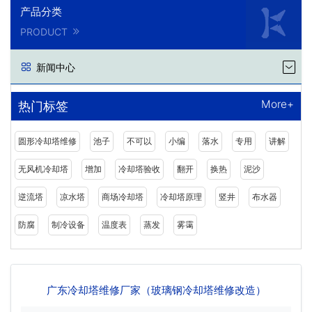
产品分类
PRODUCT
新闻中心
More+
热门标签
圆形冷却塔维修
池子
不可以
小编
落水
专用
讲解
无风机冷却塔
增加
冷却塔验收
翻开
换热
泥沙
逆流塔
凉水塔
商场冷却塔
冷却塔原理
竖井
布水器
防腐
制冷设备
温度表
蒸发
雾霭
广东冷却塔维修厂家（玻璃钢冷却塔维修改造）