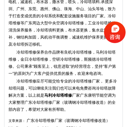
电机，减速机，布水器，撒水管，喷头，冷却塔填料.承揽深
圳、广州、东莞、惠州、佛山、珠海、中山、汕头等地，致力
于打造变成优质的冷却系统和配套设施服务项目的厂家。冷却
塔维修等广东周边大型中央空调冷却塔维修，工业冷却塔维修
清洗保养服务，冷却塔填料更换，布水器更换，集水盆堵漏修
补，钢结构加固，风机动平衡调整，减速机维护保养更换轴承
及冷却塔拆迁移机。
冷却塔维修保养合作品牌有良机冷却塔维修，
马利冷却塔
维修，金日冷却塔维修，空研冷却塔维修，斯频德冷却塔维
修。公司秉承“顾客至上，锐意进取”的经营理念，坚持“客户第
一”的原则为广大客户提供优质的服务，欢迎来电咨询。
冷却塔维修应尽可能交给专业的冷却塔维修厂家， 更多冷
却塔问题，可以继续关注我们也可以来电免费咨询冷却塔故障
解决方案，以上就是
马利冷却塔维修
厂家广东康明节能空调为
大家整理广东冷却塔维修厂家（玻璃钢冷却塔维修改造）的全
部内容了，希望对大家有所帮助。
广东冷却塔维修厂家（玻璃钢冷却塔维修改造）
文章来源：