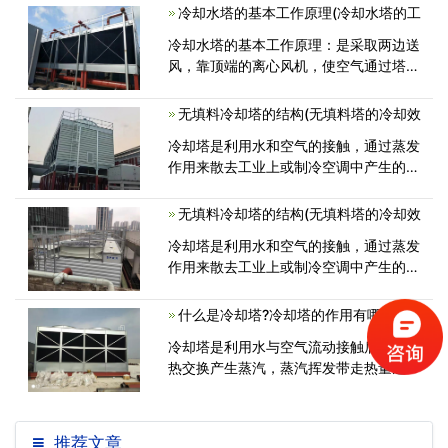
带来极大的不便。今天就为大家介绍一下
冷却水塔的基本工作原理(冷却水塔的工
逆流式冷却塔的工作过程，帮助大家更<
冷却水塔的基本工作原理：是采取两边送
风，靠顶端的离心风机，使空气通过塔两
边的填充料，与热水开水介质互换，将废
气排至塔外。特性：1、工作效能优异，
无填料冷却塔的结构(无填料塔的冷却效
节电环保节能冷却水塔排热材料采取PVC
冷却塔是利用水和空气的接触，通过蒸发
胶片吸<
作用来散去工业上或制冷空调中产生的废
热的一种设备。下面来为大家介绍
无填料冷却塔的结构(无填料塔的冷却效
冷却塔是利用水和空气的接触，通过蒸发
作用来散去工业上或制冷空调中产生的废
热的一种设备。下面来为大家介绍
什么是冷却塔?冷却塔的作用有哪些?(冷
冷却塔是利用水与空气流动接触后进行冷
热交换产生蒸汽，蒸汽挥发带走热量达到
蒸发散热、对流传热和辐射传热等
推荐文章