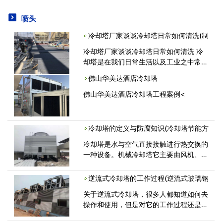
喷头
冷却塔厂家谈谈冷却塔日常如何清洗(制
冷却塔厂家谈谈冷却塔日常如何清洗 冷
却塔是在我们日常生活以及工业之中常见
的一种机械装置，主要是通过将水均匀的
佛山华美达酒店冷却塔
喷洒然后与空气等接触，通过蒸发等过程
进行冷却水的一种装置，主要的作用<
佛山华美达酒店冷却塔工程案例<
冷却塔的定义与防腐知识(冷却塔节能方
冷却塔是水与空气直接接触进行热交换的
一种设备。机械冷却塔它主要由风机、电
机、填料、播水系统、塔身、水盘等组
成。主要由在风机作用下的温度比较低的
逆流式冷却塔的工作过程(逆流式玻璃钢
空气与填料中的水进行热交换从<
关于逆流式冷却塔，很多人都知道如何去
操作和使用，但是对它的工作过程还是不
了解，这对设备以后的保养和维修工作会