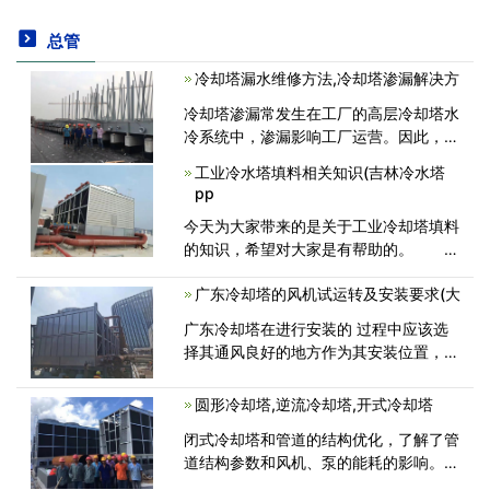
总管
冷却塔漏水维修方法,冷却塔渗漏解决方
冷却塔渗漏常发生在工厂的高层冷却塔水
冷系统中，渗漏影响工厂运营。因此，为
了减少冷却塔渗漏对工厂造成的影响，那
工业冷水塔填料相关知识(吉林冷水塔
么冷却塔堵漏应该怎么做?冷却塔维修厂
pp
家广东康明节能空调为您带来冷却塔<
今天为大家带来的是关于工业冷却塔填料
的知识，希望对大家是有帮助的。 标
准型、高温型、超低噪音型冷却塔填料由
广东冷却塔的风机试运转及安装要求(大
改性PVC(聚氯乙烯)平片经热压延成型加
工而成，淋水填料的作用是将需要<
广东冷却塔在进行安装的 过程中应该选
择其通风良好的地方作为其安装位置，两
搭以上，其搭群布局的过程中应该有效的
考虑其两塔之间保持一定的距离，一般情
圆形冷却塔,逆流冷却塔,开式冷却塔
况下塔径的1～2倍为宜，特殊情况视本单
闭式冷却塔和管道的结构优化，了解了管
<
道结构参数和风机、泵的能耗的影响。研
究结果表明，闭式冷却塔的宽度在适当范