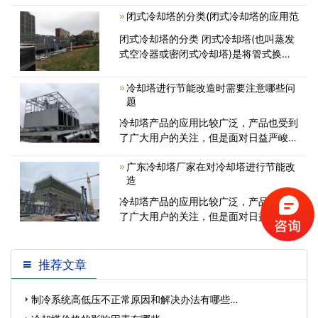
围内，盘管呈等边三角形布置，可以最大
闭式冷却塔的分类(闭式冷却塔的应用范
限度地降低闭式冷却塔的投资成本和运<
闭式冷却塔的分类 闭式冷却塔(也叫蒸发
式空冷器或密闭式冷却塔)是将管式换热
器置于塔内，通过流通的空气、喷淋水与
循环水的热交换保证降温效果。由于是闭
冷却塔进行节能改造时需要注意哪些问
式循环，其能够保证水质不受污染，<
题
冷却塔产品的应用比较广泛，产品也受到
了广大用户的关注，但是面对日益严峻的
环保问题，对冷却塔的节能改造迫在眉
广东冷却塔厂家在对冷却塔进行节能改
造
冷却塔产品的应用比较广泛，产品也受到
了广大用户的关注，但是面对日益严峻的
环保问题，对冷却塔的节能改造迫在眉
推荐文章
制冷系统高低压不正常原因和解决办法有哪些…