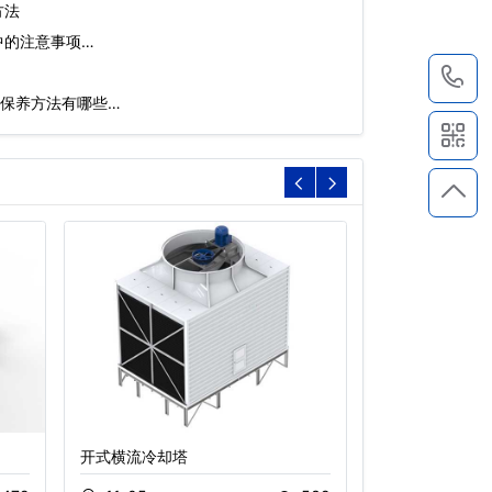
方法
中的注意事项…
1
保养方法有哪些…
开式横流冷却塔
方形横流式冷却