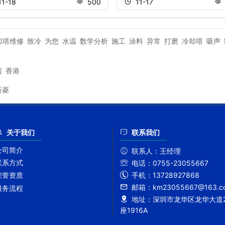
11-18
500
11-17
却塔维修
致冷
为您
水温
数学分析
施工
涂料
异常
打磨
冷却塔
吸声
门
香港
新菱
关于我们
联系我们
公司简介
联系人：
王经理
联系方式
电话：
0755-23055667
手机：
13728927868
荣誉资质
邮箱：
km23055667@163.c
服务流程
地址：
深圳市龙华区龙华大道2
座1916A