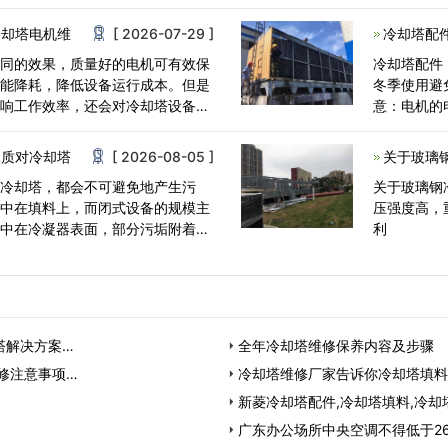
却塔；②机
冷却塔电机维
[ 2026-07-29 ]
冷却塔配
不同的效果，质量好的电机可有效保
冷却塔配件
节能降耗，降低设备运行成本。但是
冬季使用避
影响工作效率，还会对冷却塔设备造
意：电机的
淋水泵、配
水质对冷却塔
[ 2026-08-05 ]
关于玻璃
式冷却塔，都会不可避免地产生污
关于玻璃钢
集中在填料上，而闭式设备的规模主
压强度高，
集中在冷凝器表面，部分污垢附着在
利
塔解决方案…
全年冷却塔维修保养内容及步骤
修注意事项…
冷却塔维修厂家告诉你冷却塔填料
新菱冷却塔配件,冷却塔填料,冷却
广东办公场所中央空调不得低于2