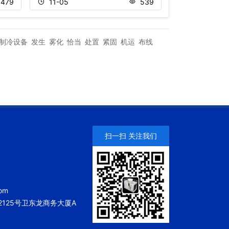
479
11-05
539
11-05
制冷设备
发生
雾化
恰当
处置
紧固
机运
布线
扫一扫 关注我们
om
125号卫东龙商务大厦A