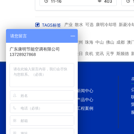
511
11-16
403
产业
散水
可选
康明冷却塔
新菱冷
TAGS标签
More+
请您留言
深圳
广州
珠海
中山
佛山
成都
澳
其他城市
广东康明节能空调有限公司
马利
金日
良机
览讯
元亨
斯频德
其他品牌
13728927868
网站导航
网站首页
新闻中心
冷却塔百科
产品中心
冷却塔配件
工程案例
网站地图