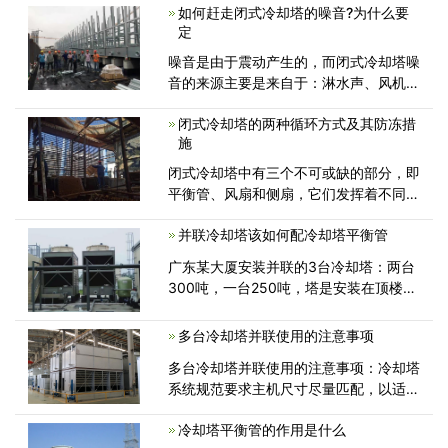
风机叶片角度误差。各叶片安装时的角度
如何赶走闭式冷却塔的噪音?为什么要
误差过大，会造成各叶片迎风面的差<
定
噪音是由于震动产生的，而闭式冷却塔噪
音的来源主要是来自于：淋水声、风机噪
声、水泵震动的声音。它的噪声有的时候
闭式冷却塔的两种循环方式及其防冻措
震动范围影响可能涉及到周围的30到
施
50m，由此可见闭式冷却塔噪音的威力大
<
闭式冷却塔中有三个不可或缺的部分，即
平衡管、风扇和侧扇，它们发挥着不同的
作用。当闭式冷却塔并联安装时，水收
并联冷却塔该如何配冷却塔平衡管
广东某大厦安装并联的3台冷却塔：两台
300吨，一台250吨，塔是安装在顶楼
的。业主感觉，在冷却塔的进水管增加一
个电
多台冷却塔并联使用的注意事项
多台冷却塔并联使用的注意事项：冷却塔
系统规范要求主机尺寸尽量匹配，以适应
负载的变化，但此时连接冷凝器、水泵
冷却塔平衡管的作用是什么