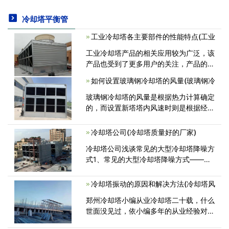
冷却塔平衡管
工业冷却塔各主要部件的性能特点(工业
工业冷却塔产品的相关应用较为广泛，该
产品也受到了更多用户的关注，产品的质
量、性能、结构组成也成为用户的关注重
如何设置玻璃钢冷却塔的风量(玻璃钢冷
要点。下面为大家介绍一下工业冷却塔中
各主要部件的的性能特点。 一<
玻璃钢冷却塔的风量是根据热力计算确定
的，而设置新塔塔内风速时则是根据经验
确定的，风速大塔的面积小但阻力大尽机
的动力费用高；风速小则塔体直径大对于
冷却塔公司(冷却塔质量好的厂家)
薄膜式填料，一般风速在2^-3m/s之内<
冷却塔公司浅谈常见的大型冷却塔降噪方
式1、常见的大型冷却塔降噪方式——选
用消音器在大型冷却塔降噪对策中，操纵
冷却塔排气扇进排气口噪音，可在冷却塔
冷却塔振动的原因和解决方法(冷却塔风
进通风处安裝特别制作消音器。对<
郑州冷却塔小编从业冷却塔二十载，什么
世面没见过，依小编多年的从业经验对振
动产生的原因主要有以下几点可能： 1、