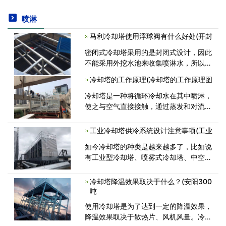
喷淋
马利冷却塔使用浮球阀有什么好处(开封
密闭式冷却塔采用的是封闭式设计，因此
不能采用外挖水池来收集喷淋水，所以会
在设备的底部安装浮球阀设备，方便对水
冷却塔的工作原理(冷却塔的工作原理图
池水量的控制。那么浮球阀除了控制水池
的水量还有什么好处呢？ 1、不需<
冷却塔是一种将循环冷却水在其中喷淋，
使之与空气直接接触，通过蒸发和对流把
携带的热量散发到大气中去的冷却装置。
那么它的工作原理是什么呢？下面专业小
工业冷却塔供冷系统设计注意事项(工业
编来为大家讲解： 冷却塔通过将循<
如今冷却塔的种类是越来越多了，比如说
有工业型冷却塔、喷雾式冷却塔、中空式
冷却塔等等。今天我们想要为大家介绍的
是工业冷却塔供冷系统设计注意事项。这
冷却塔降温效果取决于什么？(安阳300
些注意事项是非常重要的。希望<
吨
使用冷却塔是为了达到一定的降温效果，
降温效果取决于散热片、风机风量。冷却