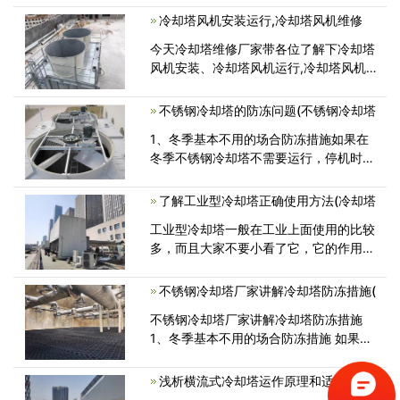
塔使用水量，通风条件，安装位置也会对
冷却塔风机安装运行,冷却塔风机维修
其效果产生一定的影响。接下来小编为大
家介绍下这两点：一、散热片：是冷却塔
今天冷却塔维修厂家带各位了解下冷却塔
<
风机安装、冷却塔风机运行,冷却塔风机
维修,冷却塔风机常见故障分析。如果遇
到冷却塔故障可以来电咨询哦。<
不锈钢冷却塔的防冻问题(不锈钢冷却塔
1、冬季基本不用的场合防冻措施如果在
冬季不锈钢冷却塔不需要运行，停机时，
须将喷淋水和内部循环水排空。冷却
了解工业型冷却塔正确使用方法(冷却塔
工业型冷却塔一般在工业上面使用的比较
多，而且大家不要小看了它，它的作用是
非常大的呢，如果大家想要发挥它的作
不锈钢冷却塔厂家讲解冷却塔防冻措施(
不锈钢冷却塔厂家讲解冷却塔防冻措施
1、冬季基本不用的场合防冻措施 如果在
冬季密闭式冷却塔不需要运行，停
浅析横流式冷却塔运作原理和适用范围(