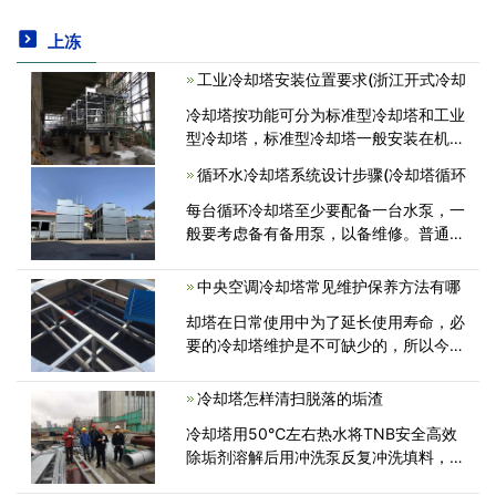
上冻
工业冷却塔安装位置要求(浙江开式冷却
冷却塔按功能可分为标准型冷却塔和工业
型冷却塔，标准型冷却塔一般安装在机
房、楼顶上，而工业型冷却塔一般直接安
循环水冷却塔系统设计步骤(冷却塔循环
装在循环水池上面。根据冷却塔行业标准
规范的要求，并应结合自身环境和现场<
每台循环冷却塔至少要配备一台水泵，一
般要考虑备有备用泵，以备维修。普通空
调冷却水系统中，水泵与机组的联接方式
为压入式(对机组来说)，只有当泵吸出部
中央空调冷却塔常见维护保养方法有哪
位有足够的压力，才能防止水蒸发。冷却
却塔在日常使用中为了延长使用寿命，必
<
要的冷却塔维护是不可缺少的，所以今天
冷却塔维修厂家广东康明节能空调带各位
认识一下中央空调冷却塔常见保养方法
冷却塔怎样清扫脱落的垢渣
吧,冷却塔维修保养必须具备一定的<
冷却塔用50℃左右热水将TNB安全高效
除垢剂溶解后用冲洗泵反复冲洗填料，直
至水垢冲洗干净，排去污水；用清水冲洗