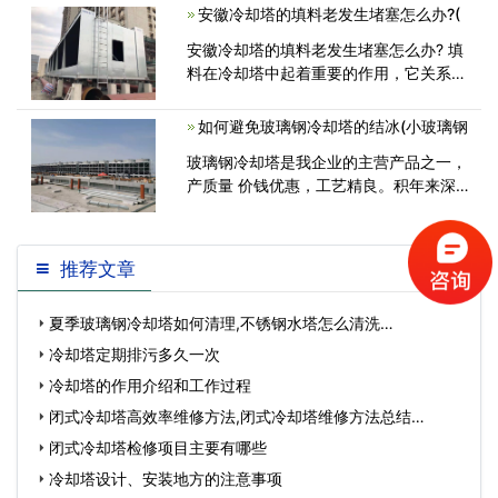
填料及塔身内外；恢复系统各处，补水即
安徽冷却塔的填料老发生堵塞怎么办?(
可使用；全部恢复后，请甲方管理人员验
安徽冷却塔的填料老发生堵塞怎么办? 填
收；撤离<
料在冷却塔中起着重要的作用，它关系着
冷却水与空气充分接触的程度，也可以说
直接影响着其工作效率和效果。但是如果
如何避免玻璃钢冷却塔的结冰(小玻璃钢
冷却塔内使用的冷却水水质不好容<
玻璃钢冷却塔是我企业的主营产品之一，
产质量 价钱优惠，工艺精良。积年来深
受广大客户的心爱与支持。众多人可
推荐文章
夏季玻璃钢冷却塔如何清理,不锈钢水塔怎么清洗…
冷却塔定期排污多久一次
冷却塔的作用介绍和工作过程
闭式冷却塔高效率维修方法,闭式冷却塔维修方法总结…
闭式冷却塔检修项目主要有哪些
冷却塔设计、安装地方的注意事项