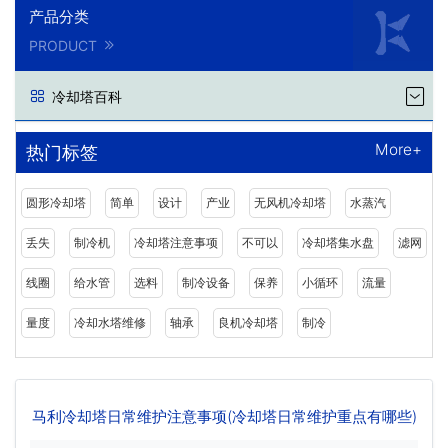
产品分类
PRODUCT
冷却塔百科
More+
热门标签
圆形冷却塔
简单
设计
产业
无风机冷却塔
水蒸汽
丢失
制冷机
冷却塔注意事项
不可以
冷却塔集水盘
滤网
线圈
给水管
选料
制冷设备
保养
小循环
流量
量度
冷却水塔维修
轴承
良机冷却塔
制冷
马利冷却塔日常维护注意事项(冷却塔日常维护重点有哪些)