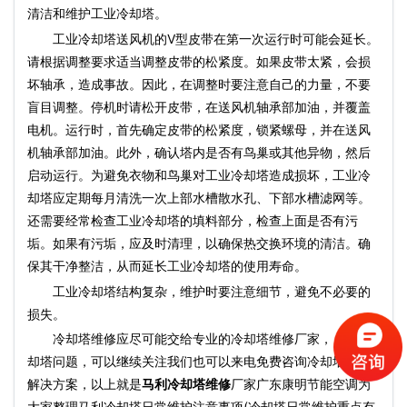
清洁和维护工业冷却塔。
工业冷却塔送风机的V型皮带在第一次运行时可能会延长。
请根据调整要求适当调整皮带的松紧度。如果皮带太紧，会损
坏轴承，造成事故。因此，在调整时要注意自己的力量，不要
盲目调整。停机时请松开皮带，在送风机轴承部加油，并覆盖
电机。运行时，首先确定皮带的松紧度，锁紧螺母，并在送风
机轴承部加油。此外，确认塔内是否有鸟巢或其他异物，然后
启动运行。为避免衣物和鸟巢对工业冷却塔造成损坏，工业冷
却塔应定期每月清洗一次上部水槽散水孔、下部水槽滤网等。
还需要经常检查工业冷却塔的填料部分，检查上面是否有污
垢。如果有污垢，应及时清理，以确保热交换环境的清洁。确
保其干净整洁，从而延长工业冷却塔的使用寿命。
工业冷却塔结构复杂，维护时要注意细节，避免不必要的
损失。
冷却塔维修应尽可能交给专业的冷却塔维修厂家， 更多冷
却塔问题，可以继续关注我们也可以来电免费咨询冷却塔故障
解决方案，以上就是
马利冷却塔维修
厂家广东康明节能空调为
大家整理马利冷却塔日常维护注意事项(冷却塔日常维护重点有