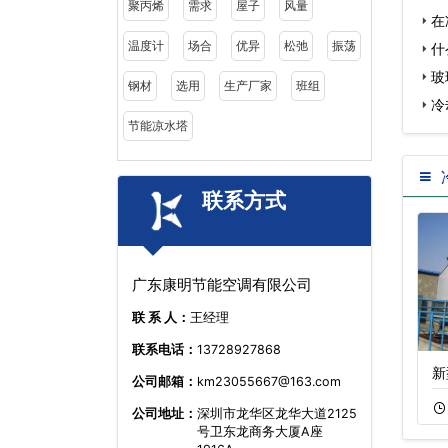
聚丙烯
需求
屋子
风量
在
温度计
场合
优异
松弛
振荡
什
玻
钢材
选用
生产厂家
班组
安…
冷
节能凉水塔
联系方式
广东康明节能空调有限公司
联 系 人：
王经理
联系电话：
13728927868
方形横流式冷却塔
125吨不锈钢复合
新
公司邮箱：
km23055667@163.com
11-05
670
11-22
511
公司地址：
深圳市龙华区龙华大道2125
号卫东龙商务大厦A座