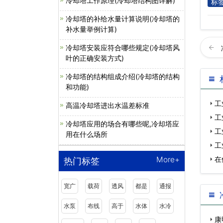
冷却塔工作原理(冷却塔结构图详解)
标
冷却塔的补给水量计算说明(冷却塔的
补水量举例计算)
冷却塔安装应符合哪些规定(冷却塔风
叶的正确安装方式)
冷却塔的结构组成介绍(冷却塔的结构
和功能)
工
高温冷却塔进出水温差标准
工
冷却塔应用的场合有哪些呢,冷却塔应
工
用在什么场所
么)
工
在
More+
热门标签
宽广
载荷
透风
都是
通报
水泵
布线
高于
水体
水冷
康