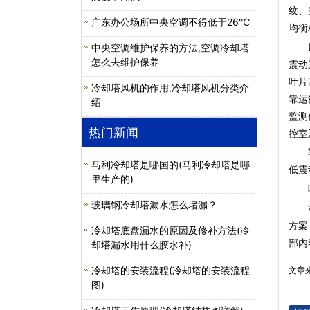
纹、
广东办公场所中央空调不得低于26℃
均衡
风扇
中央空调维护保养的方法,空调冷却塔
怎么去维护保养
震动
叶片
冷却塔风机的作用,冷却塔风机分类介
靠运
绍
监测
热门新闻
控室
转动
马利冷却塔是哪国的(马利冷却塔是哪
低震
里生产的)
叶轮
玻璃钢冷却塔漏水怎么堵漏？
方案
冷却塔底盘漏水的原因及修补方法(冷
部内
却塔漏水用什么胶水补)
冷却塔的安装流程(冷却塔的安装流程
文章
图)