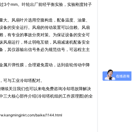
超过3个mm。叶轮出厂前经平衡实验，实验刚度转子
量大。风扇叶片选用空腹构造，配备温度、油量、
设备的安全运行。风扇的传动装置可以信赖。风扇
赖，有专业的事故分类对策。为保证设备的安全可
纵风扇运行，终止弱电互锁，风扇减速机配备安全
备，其仪器输出信号务必为规范信号，可远程主主
金属片弹性膜，合理避免震动，达到齿轮传动中降
，可与工业冷却塔配对。
以继续关注我们也可以来电免费咨询冷却塔故障解决
中三大核心部件介绍(冷却塔机组的工作原理图)的全
ww.kangmingjnkt.com/baike/1144.html