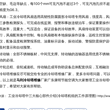
空缺、毛边等缺点，每100个mm可见汽泡不超过3个，可见汽泡孔径不
精度为G6.3。
：工业冷却塔风扇选用高韧性防腐圆形冷却塔专用风扇，强度高，风
三参数检测探头，可完成在线监测、报警和事故连锁泊车，保证重要操作
高效率，流量大，气压适合，保证设备的冷却效率。风扇传动装置可以信
行，风扇配有集中控制。每台风扇都有本地操纵操作设备，远程主控室操
仪，配备温度检测警报系统、油量标示设备、振动试验、警报防震保护设
及时显示和自动预警。
轴：全部不锈钢板材，中间无支撑。转动轴的连轴器选用优质不锈钢
动的必须。
总程、齿轮减速机、传动轴总成等协助设备总体配套供应，互相融洽
冷却塔维修应尽可能交给专业的冷却塔维修厂家， 更多冷却塔问题，可
，以上就是
马利冷却塔维修
厂家广东康明节能空调为大家整理工业冷却塔
容了，希望对大家有所帮助。
工业冷却塔中三大核心部件介绍(冷却塔机组的工作原理图)
来源：
http://w