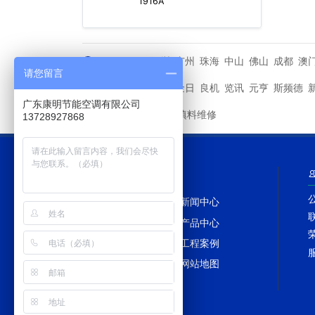
1916A
深圳
广州
珠海
中山
佛山
成都
澳
城市分站
请您留言
马利
金日
良机
览讯
元亨
斯频德
其他品牌
广东康明节能空调有限公司
冷却塔填料维修
友情链接
13728927868
网站导航
网站首页
新闻中心
冷却塔百科
产品中心
冷却塔配件
工程案例
冷却塔TAGS
网站地图