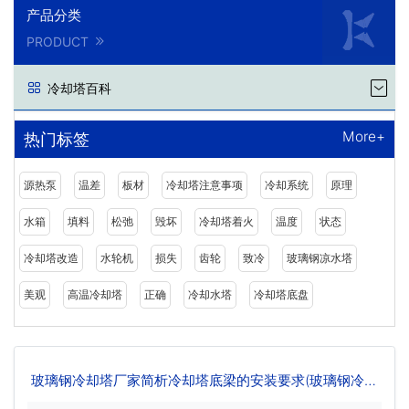
产品分类
PRODUCT
冷却塔百科
More+
热门标签
源热泵
温差
板材
冷却塔注意事项
冷却系统
原理
水箱
填料
松弛
毁坏
冷却塔着火
温度
状态
冷却塔改造
水轮机
损失
齿轮
致冷
玻璃钢凉水塔
美观
高温冷却塔
正确
冷却水塔
冷却塔底盘
玻璃钢冷却塔厂家简析冷却塔底梁的安装要求(玻璃钢冷却
塔安装工艺)