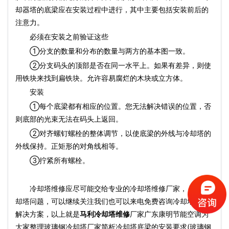
却器塔的底梁应在安装过程中进行，其中主要包括安装前后的
注意力。
必须在安装之前验证这些
①分支的数量和分布的数量与两方的基本图一致。
②分支码头的顶部是否在同一水平上。如果有差异，则使
用铁块来找到扁铁块。允许容易腐烂的木块或立方体。
安装
①每个底梁都有相应的位置。您无法解决错误的位置，否
则底部的光束无法在码头上返回。
②对齐螺钉螺栓的整体调节，以使底梁的外线与冷却塔的
外线保持。正矩形的对角线相等。
③拧紧所有螺栓。
冷却塔维修应尽可能交给专业的冷却塔维修厂家， 更多冷
却塔问题，可以继续关注我们也可以来电免费咨询冷却塔故障
解决方案，以上就是
马利冷却塔维修
厂家广东康明节能空调为
大家整理玻璃钢冷却塔厂家简析冷却塔底梁的安装要求(玻璃钢