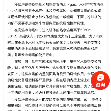
冷却塔是替换热量和加热装置的水 - gas。水和空气在塔体
中，这将不可避免地产生水和空气腐蚀。冷却塔采用的铁或钢
塔用锌层镀以防止水和气体侵蚀的一般程度。下面，冷却塔的
内部不需要添加油漆来增强内壁的抗腐蚀性耐药性。
在高温冷却塔中，进入塔体的热水温度高于50°C〜
80°C。高温状态下的水和气腐蚀大大高于正常温度。为了有效
防止在高温下水和气体接触表面的化学反应损害，有必要在冷
却塔的内壁上添加隔离涂层，隔离高温水气的接触表面和塔
架，并延长冷却塔的使用寿命。
在酸，碱，盐空气或水质的环境中，塔中的水质热交换与
酸，碱，盐等化学反应开放。这些化学反应在塔的内壁的接触
表面上，这将在塔的内壁侧面具有很强的腐蚀作用。金属表面
的腐蚀比普通塑料要严重得多，应在塔的内壁上涂上出色的抗
腐蚀涂层。玻璃钢筋的内壁具有良好的耐腐蚀性。为了延长数
十年的使用寿命，还必须在其表面上施加一层抗腐蚀涂层。
冷却塔维修应尽可能交给专业的冷却塔维修厂家， 更多冷
却塔问题，可以继续关注我们也可以来电免费咨询冷却塔故障