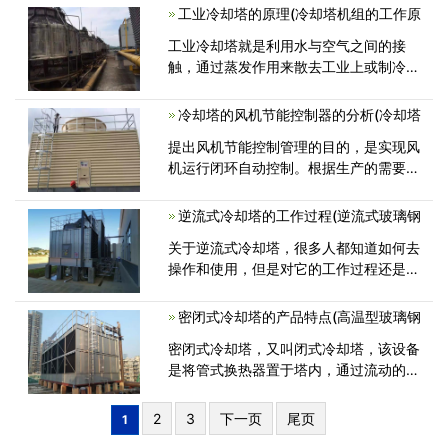
工业冷却塔的原理(冷却塔机组的工作原
工业冷却塔就是利用水与空气之间的接
触，通过蒸发作用来散去工业上或制冷空
调中产生的废热的一种设备。下面为
冷却塔的风机节能控制器的分析(冷却塔
提出风机节能控制管理的目的，是实现风
机运行闭环自动控制。根据生产的需要预
先设定供水温度，由气候气象环境对
逆流式冷却塔的工作过程(逆流式玻璃钢
关于逆流式冷却塔，很多人都知道如何去
操作和使用，但是对它的工作过程还是不
了解，这对设备以后的保养和维修工作
密闭式冷却塔的产品特点(高温型玻璃钢
密闭式冷却塔，又叫闭式冷却塔，该设备
是将管式换热器置于塔内，通过流动的空
气、喷淋水与循环水之间的热交换保证
2
3
下一页
尾页
1