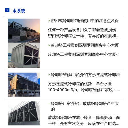
水系统
密闭式冷却塔制作使用中的注意点及保
任何一种产品设备用久了都会造成损伤，
密闭式冷却塔也一样，有再好的材质和再
合理的结构，也会因为各种因素的影响或
冷却塔工程案例深圳罗湖商务中心大厦
多或少的出现问题。而且这绝大部分的损
伤都是有腐蚀导致的，针对此类情况下<
冷却塔工程案例深圳罗湖商务中心大厦<
冷却塔维修厂家,介绍方形逆流式冷却塔
方形逆流式冷却塔的优势，单台水量
100-4000m3/h。冷却塔维修厂家说：
它具有热力性能好、电耗少、整他稳定性
好、外形美观、噪声低、施工安装周期
冷却塔厂家介绍：玻璃钢冷却塔产生大
短、成本低等特点，防范应用于石油、化
的
工、冶<
玻璃钢冷却塔在减小噪音，降低振动上面
一样，是有主次之分，应该在生产时选用