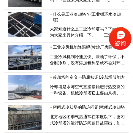
冷却塔的安装位置应符合设计要求，进
什么是工业冷却塔？(工业循环水冷却
塔)
大家知道什么是工业冷却塔吗？下面就来
为大家来具体介绍一下。 工业冷却塔
是利用水和空气的接触，通过蒸发作
工业冷风机能降温吗(敦煌厂房降温冷风
工业冷风机制冷速度快、兼顾了环保，不
含制冷剂，没有添加氟利昂就不会对环境
造成污染和给人体带来伤害。工业冷
冷却塔的定义与防腐知识(冷却塔节能方
冷却塔是水与空气直接接触进行热交换的
一种设备。机械冷却塔它主要由风机、电
机、填料、播水系统、塔身、水
密闭式冷却塔的防冻问题(密闭式冷却塔
北方地区冬季气温通常在零度以下，密闭
式冷却塔的运行防冻问题日益突出，如果
解决的不好，可能冻坏换热管或冷却塔