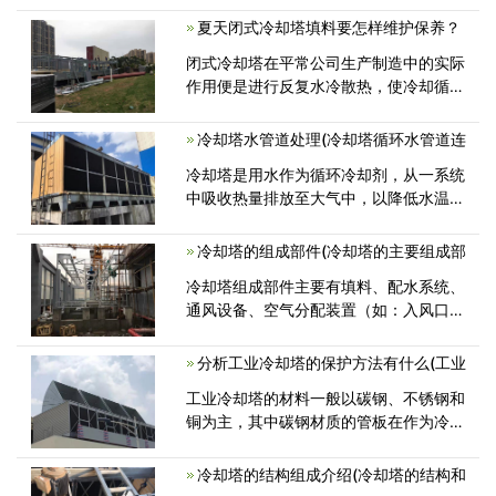
可靠冷却塔厂家生产的优良部件，还要采
夏天闭式冷却塔填料要怎样维护保养？
取必要的防治措施。隔振的方法：在塔基
和混凝土之间架设减振 器以来减小对玻<
闭式冷却塔在平常公司生产制造中的实际
作用便是进行反复水冷散热，使冷却循环
水做到生产制造自来水标准。为了更好地
防止夏天闭式冷却塔发生温度差过大、酸
冷却塔水管道处理(冷却塔循环水管道连
雨的危害腐蚀等状况，下边就来跟<
冷却塔是用水作为循环冷却剂，从一系统
中吸收热量排放至大气中，以降低水温的
装置，下面为大家分享的是冷却塔的水
冷却塔的组成部件(冷却塔的主要组成部
冷却塔组成部件主要有填料、配水系统、
通风设备、空气分配装置（如：入风口百
叶窗、导风装置等）、挡水器、集水槽
分析工业冷却塔的保护方法有什么(工业
工业冷却塔的材料一般以碳钢、不锈钢和
铜为主，其中碳钢材质的管板在作为冷却
塔使用时，其管板与列管的焊缝经常
冷却塔的结构组成介绍(冷却塔的结构和