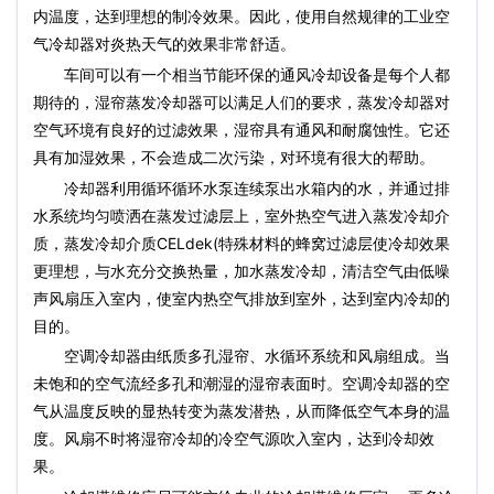
内温度，达到理想的制冷效果。因此，使用自然规律的工业空
气冷却器对炎热天气的效果非常舒适。
车间可以有一个相当节能环保的通风冷却设备是每个人都
期待的，湿帘蒸发冷却器可以满足人们的要求，蒸发冷却器对
空气环境有良好的过滤效果，湿帘具有通风和耐腐蚀性。它还
具有加湿效果，不会造成二次污染，对环境有很大的帮助。
冷却器利用循环循环水泵连续泵出水箱内的水，并通过排
水系统均匀喷洒在蒸发过滤层上，室外热空气进入蒸发冷却介
质，蒸发冷却介质CELdek(特殊材料的蜂窝过滤层使冷却效果
更理想，与水充分交换热量，加水蒸发冷却，清洁空气由低噪
声风扇压入室内，使室内热空气排放到室外，达到室内冷却的
目的。
空调冷却器由纸质多孔湿帘、水循环系统和风扇组成。当
未饱和的空气流经多孔和潮湿的湿帘表面时。空调冷却器的空
气从温度反映的显热转变为蒸发潜热，从而降低空气本身的温
度。风扇不时将湿帘冷却的冷空气源吹入室内，达到冷却效
果。