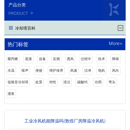
产品分类
PRODUCT
冷却塔百科
More+
热门标签
聚丙烯
底漆
设备
实测
透风
过程中
技术
降噪
水温
噪声
便捷
维护保养
风速
洁净
电机
风向
低噪音冷却塔
处置
特性
清洁
碳酸钙
功用
弯头
灌浆
工业冷风机能降温吗(敦煌厂房降温冷风机)