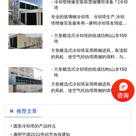
冷却塔维修安装前需做哪些准备？(冷却
什么...<
塔
专业的玻璃钢冷却塔、冷却塔生产,冷却
塔维修安装服务商--康明冷却塔友情提
示：冷却塔安装前需做哪些准备？1、冷
方形横流式冷却塔的组成结构(山东150
却塔维修安装应选择在通风良好的地方作
吨
为安装位置。2、两塔以上，塔群布局时
<
方形横流式冷却塔采用两侧进风，靠顶部
的风机，使空气经由塔两侧的填料，与热
水进行介质交换，湿热空气再排向塔外。
方形横流式冷却塔的组成结构(山东150
吨
方形横流式冷却塔采用两侧进风，靠顶部
的风机，使空气经由塔两侧的填料，与热
水进行介质交换，湿热空气再排向塔外。
推荐文章
圆形冷却塔的产品特点
康明空调2022劳动节放假通知