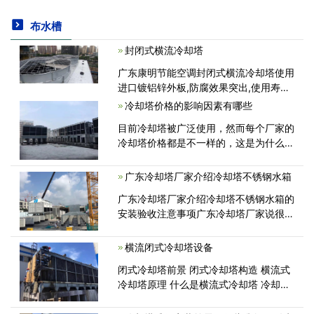
布水槽
封闭式横流冷却塔
广东康明节能空调封闭式横流冷却塔使用
进口镀铝锌外板,防腐效果突出,使用寿命
是镀锌板的10-20倍,其表面的涂层具有流
冷却塔价格的影响因素有哪些
动性...<
目前冷却塔被广泛使用，然而每个厂家的
冷却塔价格都是不一样的，这是为什么
呢?有哪些因素影响着冷却塔的价格呢?一
般而言生产冷却塔的企业知名度较高，价
广东冷却塔厂家介绍冷却塔不锈钢水箱
格相对而言就要高...<
广东冷却塔厂家介绍冷却塔不锈钢水箱的
安装验收注意事项广东冷却塔厂家说很多
客户在选择冷却塔设备的时候，都会加一
个水箱作为缓冲，以解决后期运行时补水
横流闭式冷却塔设备
的问题，那么我们常用的不锈钢水箱<
闭式冷却塔前景 闭式冷却塔构造 横流式
冷却塔原理 什么是横流式冷却塔 冷却塔
横流与逆流 横流式冷却塔价格 逆流塔和
横流塔区别 开式地源热泵 闭式冷却塔是