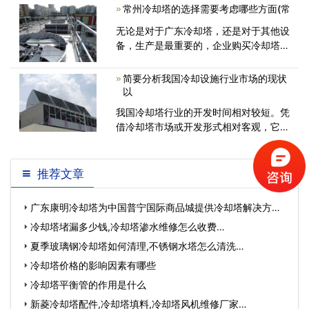
常州冷却塔的选择需要考虑哪些方面(常
无论是对于广东冷却塔，还是对于其他设
备，生产是最重要的，企业购买冷却塔也
是为生产服务。如果用户不清楚如何选择
合适的冷却塔，可提供生产信息，我们就
简要分析我国冷却设施行业市场的现状
能为您选配出合适的冷却塔。或提供您的
以
<
我国冷却塔行业的开发时间相对较短。凭
借冷却塔市场或开发形式相对客观，它在
我的国家已经存在了数十年的发展
推荐文章
广东康明冷却塔为中国普宁国际商品城提供冷却塔解决方
案…
冷却塔堵漏多少钱,冷却塔渗水维修怎么收费…
夏季玻璃钢冷却塔如何清理,不锈钢水塔怎么清洗…
冷却塔价格的影响因素有哪些
冷却塔平衡管的作用是什么
新菱冷却塔配件,冷却塔填料,冷却塔风机维修厂家…