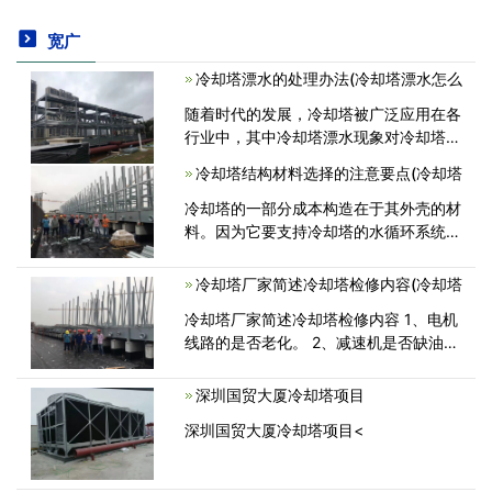
宽广
冷却塔漂水的处理办法(冷却塔漂水怎么
随着时代的发展，冷却塔被广泛应用在各
行业中，其中冷却塔漂水现象对冷却塔运
行的自身安全和周围设备环境的安全性有
冷却塔结构材料选择的注意要点(冷却塔
很大的影响。关于冷却塔漂水的严重现
象，其处理的方法如下： 1、添加冷<
冷却塔的一部分成本构造在于其外壳的材
料。因为它要支持冷却塔的水循环系统、
风扇系统，还有内部组件。既要保证冷却
塔不被腐蚀，能够长期使用，又要节省材
冷却塔厂家简述冷却塔检修内容(冷却塔
料成本，所以在设备的结构材料的选择<
冷却塔厂家简述冷却塔检修内容 1、电机
线路的是否老化。 2、减速机是否缺油。
3、冷却塔喷头、布水器是否损坏。 4、
填料是否堵塞、损坏。 5、塔体框架紧固
深圳国贸大厦冷却塔项目
件和螺丝是否松动。 最后强<
深圳国贸大厦冷却塔项目<