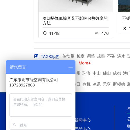
家
冷却塔降低噪音又不影响散热效率的
不
方法
678
11-18
476
传动带
检定
调整
规整
不妥
浇水
TAGS标签
着火
排放量
制冷设备
More+
请您留言
深圳
广州
珠海
中山
佛山
成都
澳
其他城市
广东康明节能空调有限公司
马利
金日
良机
览讯
元亨
斯频德
其他品牌
13728927868
网站导航
网站首页
新闻中心
冷却塔百科
产品中心