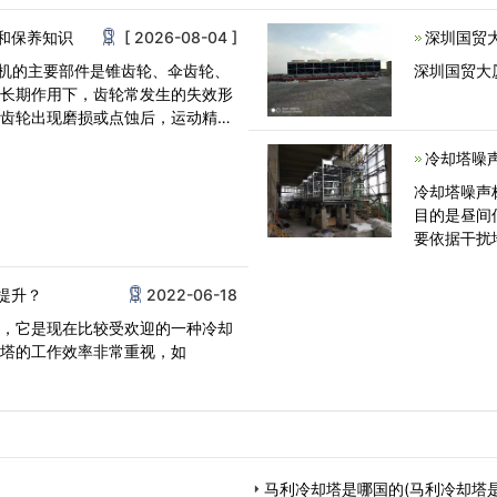
要，来确<
和保养知识
[ 2026-08-04 ]
深圳国贸
深圳国贸大
的长期作用下，齿轮常发生的失效形
。齿轮出现磨损或点蚀后，运动精度
冷却塔噪
冷却塔噪声
目的是昼间
要依据干扰
震动噪声，
提升？
2022-06-18
识，它是现在比较受欢迎的一种冷却
却塔的工作效率非常重视，如
马利冷却塔是哪国的(马利冷却塔