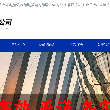
明冷却塔,览讯冷却塔,菱电冷却塔,BAC冷却塔,荏源冷却塔,金日冷却塔等
广东康明冷却塔维修、凉水塔维修改造
深圳,广州,中山,珠海,惠州,清远冷却塔维修
产品中心
冷却塔配件
工程案例
关于我