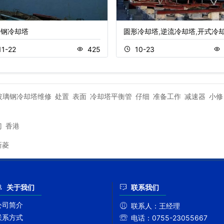
锈钢冷却塔
圆形冷却塔,逆流冷却塔,开式冷
11-22
425
10-23
玻璃钢冷却塔维修
处置
表面
冷却塔平衡管
仔细
准备工作
减速器
小修
门
香港
新菱
关于我们
联系我们
公司简介
联系人：
王经理
联系方式
电话：
0755-23055667