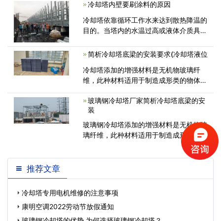
冷却塔内壁要刷涂料的原因
候所产生的火花导致着火。 由于横流式
冷却塔长期没有运转，导致冷却塔<
冷却塔依靠循环工作水来达到散热降温的
目的。当塔内的水温过高或液体介质具有
酸、碱、盐等腐蚀性质时，就要使用冷却
塔内壁涂料，以防止高温腐蚀和化学腐
简析冷却塔底梁的安装要求(冷却塔液位
蚀。冷却塔是水气换质换热装置，水和<
冷却塔添加的增强材料是无机物玻璃纤
维，此种材料适用于制造成形类的物体，
在玻璃钢冷却塔制造工艺当中，常用手糊
玻璃钢冷却塔厂家简析冷却塔底梁的安
装
玻璃钢冷却塔添加的增强材料是无机物玻
璃纤维，此种材料适用于制造成形类的物
体，在玻璃钢冷却塔制造工艺当中，常
推荐文章
冷却塔专用电机维修的注意事项
康明空调2022劳动节放假通知
玻璃钢冷却塔的优势,为何选择玻璃钢冷却塔？…