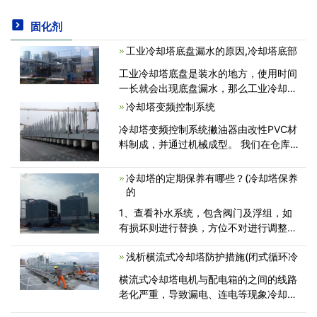
固化剂
工业冷却塔底盘漏水的原因,冷却塔底部
工业冷却塔底盘是装水的地方，使用时间
一长就会出现底盘漏水，那么工业冷却塔
底盘漏水是什么原因造成的呢?有什么修
冷却塔变频控制系统
补的方法呢?经过长时间的冲刷，过水底
冷却塔变频控制系统撇油器由改性PVC材
盘板材与板材的接口处，玻璃丝布密封出
料制成，并通过机械成型。 我们在仓库
<
中保留了100000多个专门为冷却塔设计
的备件。 这些零件也可用于替换其他冷
冷却塔的定期保养有哪些？(冷却塔保养
却塔。 提供最优惠的价格和快速的交<
的
1、查看补水系统，包含阀门及浮组，如
有损坏则进行替换，方位不对进行调整。
2、查看风机叶片角度平衡度、外表质
浅析横流式冷却塔防护措施(闭式循环冷
量，风机轮壳外观是否腐蚀及脆化。3、
查看及批改传动部件不妥噪音及反常轰
横流式冷却塔电机与配电箱的之间的线路
动，若<
老化严重，导致漏电、连电等现象冷却塔
维修时工人操作不当在焊接或者切割的时