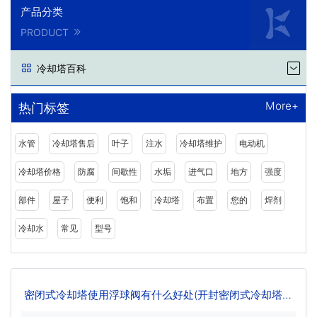
产品分类
PRODUCT
冷却塔百科
More+
热门标签
水管
冷却塔售后
叶子
注水
冷却塔维护
电动机
冷却塔价格
防腐
间歇性
水垢
进气口
地方
强度
部件
屋子
便利
饱和
冷却塔
布置
您的
焊剂
冷却水
常见
型号
密闭式冷却塔使用浮球阀有什么好处(开封密闭式冷却塔选
型)