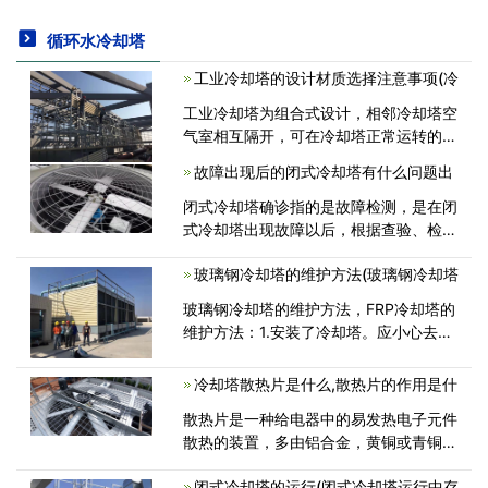
循环水冷却塔
工业冷却塔的设计材质选择注意事项(冷
工业冷却塔为组合式设计，相邻冷却塔空
气室相互隔开，可在冷却塔正常运转的前
提下，进行维护检修，清洗填料、积水管
故障出现后的闭式冷却塔有什么问题出
和水箱的工作更加方便。更多关于工业冷
却塔的相关内容下面就由小编来为您简<
闭式冷却塔确诊指的是故障检测，是在闭
式冷却塔出现故障以后，根据查验、检
测，剖析和分辨出现故障的缘故和故章
玻璃钢冷却塔的维护方法(玻璃钢冷却塔
点，并提起故障检测的方式。汽车修理，
汽车修理指的是汽车维护和维修。闭式冷
玻璃钢冷却塔的维护方法，FRP冷却塔的
却塔<
维护方法：1.安装了冷却塔。应小心去除
管道，水收集和填充物，填充物和池的表
面，以避免阻塞。<
冷却塔散热片是什么,散热片的作用是什
散热片是一种给电器中的易发热电子元件
散热的装置，多由铝合金，黄铜或青铜做
成板状，片状，多片状等，如电脑中CPU
闭式冷却塔的运行(闭式冷却塔运行中存
中央处理器要使用相当大的散热片，电视