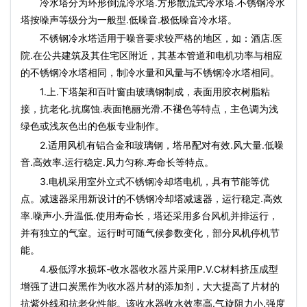
冷水塔分为环形倒流冷水塔.方形散流式冷水塔.不锈钢冷水
塔按噪声等级分为一般型.低噪音.极低噪音冷水塔。
不锈钢冷水塔适用于噪音要求较严格的地区，如：酒店.医
院.在公共建筑及其住宅区附近，其基本管道和电机功率与相应
的不锈钢冷水塔相同，制冷水量和风量与不锈钢冷水塔相同。
1.上.下塔架和百叶窗由玻璃钢制成，表面用胶衣树脂粘
接，抗老化.抗腐蚀.表面艳丽光滑.不褪色等特点，主色调为浅
绿色或浅灰色出的色板专业制作。
2.适用风机有铝合金和玻璃钢，塔吊配对有效.风大量.低噪
音.高效率.运行稳定.风力匀称.寿命长等特点。
3.电机采用室外立式不锈钢冷却塔电机，具有节能等优
点。减速器采用新设计的不锈钢冷却塔减速器，运行稳定.高效
率.噪声小.升温低.使用寿命长，塔还采用多台风机并排运行，
并有独立的气室。运行时可随气候参数变化，部分风机停机节
能。
4.极低浮水损坏-收水器收水器片采用P.V.C材料挤压成型
增强了进口炭黑作为收水器片材的添加剂，大大提高了片材的
抗紫外线和抗老化性能。该收水器收水效率高.气旋阻力小.强度