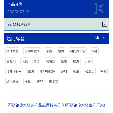
产品分类
PRODUCT
冷却塔百科
More+
热门标签
循环系统
冷却塔效率
东莞
阻力
封闭冷却塔
焊缝
固化剂
人员
总管
联轴器
紧凑
能力
厂家
冷却塔补水
空调
冷却塔配件
涂料
都是
检查员
钢材
进风格栅
水量
讲解
进水管
不锈钢凉水塔的产品应用特点分享(不锈钢冷水塔生产厂家)