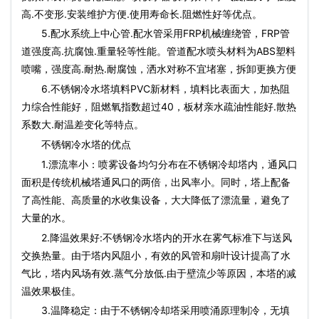
高.不变形.安装维护方便.使用寿命长.阻燃性好等优点。
5.配水系统上中心管.配水管采用FRP机械缠绕管，FRP管
道强度高.抗腐蚀.重量轻等性能。管道配水喷头材料为ABS塑料
喷嘴，强度高.耐热.耐腐蚀，洒水对称不宜堵塞，拆卸更换方便
6.不锈钢冷水塔填料PVC新材料，填料比表面大，加热阻
力综合性能好，阻燃氧指数超过40，板材亲水疏油性能好.散热
系数大.耐温差变化等特点。
不锈钢冷水塔的优点
1.漂流率小：喷雾设备均匀分布在不锈钢冷却塔内，通风口
面积是传统机械塔通风口的两倍，出风率小。同时，塔上配备
了高性能、高质量的水收集设备，大大降低了漂流量，避免了
大量的水。
2.降温效果好:不锈钢冷水塔内的开水在雾气标准下与送风
交换热量。由于塔内风阻小，有效的风管和扇叶设计提高了水
气比，塔内风场有效.蒸气分放低.由于壁流少等原因，本塔的减
温效果极佳。
3.温降稳定：由于不锈钢冷却塔采用喷涌原理制冷，无填