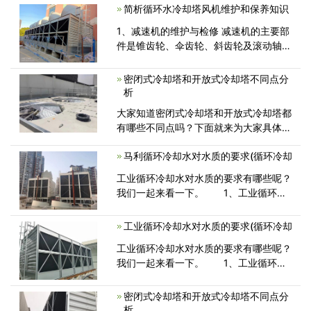
大伙儿讲一讲按时冷却塔填料怎么清洗的
简析循环水冷却塔风机维护和保养知识
方法。冷却塔填料的清洗办法(一)<
1、减速机的维护与检修 减速机的主要部
件是锥齿轮、伞齿轮、斜齿轮及滚动轴
承。在负荷的长期作用下，齿轮常发生的
失效形式是轮齿工作面磨损和点蚀。齿轮
密闭式冷却塔和开放式冷却塔不同点分
出现磨损或点蚀后，运动精度<
析
大家知道密闭式冷却塔和开放式冷却塔都
有哪些不同点吗？下面就来为大家具体分
析一下。 密闭式冷却塔和开放
马利循环冷却水对水质的要求(循环冷却
工业循环冷却水对水质的要求有哪些呢？
我们一起来看一下。 1、工业循环冷
却水水质要求 控制冷却水水质，
工业循环冷却水对水质的要求(循环冷却
工业循环冷却水对水质的要求有哪些呢？
我们一起来看一下。 1、工业循环冷
却水水质要求 控制冷却水水质，
密闭式冷却塔和开放式冷却塔不同点分
析