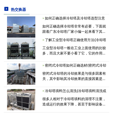
热交换器
如何正确选择冷却塔及冷却塔选型注意
如何正确选择冷却塔非常有必要，下面就
跟着广东冷却塔厂家小编一起来看下其中
的步骤吧！1.根据冷却水的温度，冷却塔
了解工业型冷却塔正确使用方法(冷却塔
的选择包括：高温塔、中温塔和常温塔。
2.根据安装位置的现状和噪声的要求，冷
工业型冷却塔一般在工业上面使用的比较
<
多，而且大家不要小看了它，它的作用是
非常大的呢，如果大家想要发挥它的作用
正确的使用方法是非常重要的。为了更好
密闭式冷却塔如何正确选材(密闭式冷却
的去使用工业型冷却塔，用户就需要去<
密闭式冷却塔的冷却效果是与很多因素有
关，其中影响其冷却效果的直接因素是设
备的材料，所以好的冷却塔的选型与选材
是分不开的。下面一起来看一下密闭式冷
冷却塔填料怎么清洗(冷却塔填料清洗或
却塔应如何正确选材？ 1、我们<
很多人相对于冷却塔填料的清理不注重，
造成运行的效果下降，甚至于影响设备的
使用期限。今日广东康明节能空调就来给