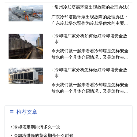
今已有接近20年的冷却塔检测历史，检
常州冷却塔循环泵出现故障的处理办法(
测各种类型的冷却塔约800台次.有10～
4500立方米/h的机械通风冷却塔，自然
广东冷却塔循环泵出现故障的处理办法：
通<
广东冷却塔水泵作为冷却塔供水的主要设
备，水泵一旦出现故障后直接影响冷却塔
冷却塔厂家分析如何做好冷却塔安全放
的运行，下面像大家介绍一下冷却塔循环
水
水泵在日常使用中会出现的问题; 1<
今天我们就一起来看看冷却塔是怎样安全
放水的一个具体介绍情况，又是怎样去通
过一些什么东西，需要一些什么样的
冷却塔厂家分析怎样做好冷却塔安全放
水
今天我们就一起来看看冷却塔是怎样安全
放水的一个具体介绍情况，又是怎样去通
过一些什么东西，需要一些什么样的
推荐文章
冷却塔定期排污多久一次
冷却塔维修的黄金期是什么时候