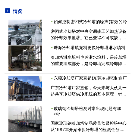
情况
如何控制密闭式冷却塔的噪声(有效的冷
密闭式冷却塔对中央空调或工艺加热设备
的冷却效果显著。它已变得不可或缺，但
其持续的噪音也成为令人头痛的问题，尤
珠海冷却塔填充料更换冷却塔淋水填料
其是在住宅区或办公区，这是对人们生活
和工作的严重破坏。 噪声治理的<
冷却塔淋水填料也叫淋水填料，是冷却塔
的重要组成部分，是冷却塔完成冷却降温
功用的主要部件之一。其发生的温降达整
个冷却塔温降的60%-70%，所以在冷却
东莞冷却塔厂家直销(东莞冷却塔制造厂
塔填料选择时要选择那些温降达、气流<
广东冷却塔厂家直销，今天来与大伙儿一
起共享冷却塔供冷系統的基本原理：针对
构造已定的冷却塔来讲，它的出口水的温
度是由建筑冷负载及户外湿球温度决定
玻璃钢冷却塔检测时常出现问题有哪
的，水将会被冷却的最低温度为当时户外
些?
<
国家玻璃钢冷却塔制品质量监督检验中心
从1987年开始承担冷却塔的检测任务.至