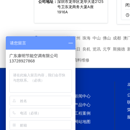
公司地址：
深圳市龙华区龙华大道2125
不锈钢冷却塔
圆形冷却塔,节能
闭
号卫东龙商务大厦A座
1916A
11-22
424
11-22
621
深圳
广州
珠海
中山
佛山
成都
澳
城市分站
请您留言
马利
金日
良机
览讯
元亨
斯频德
其他品牌
广东康明节能空调有限公司
冷却塔填料维修
友情链接
13728927868
网站导航
网站首页
新闻中心
冷却塔百科
产品中心
冷却塔配件
工程案例
冷却塔TAGS
网站地图