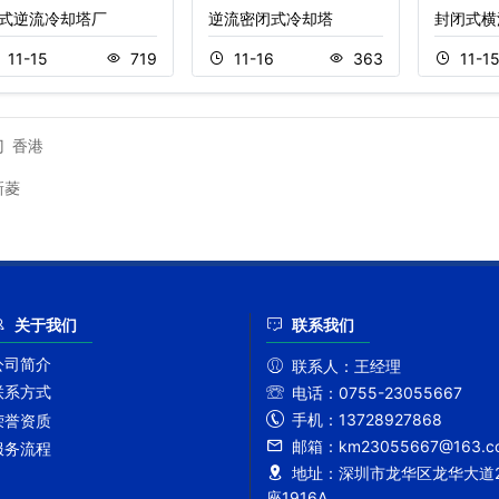
式逆流冷却塔厂
逆流密闭式冷却塔
封闭式横
11-15
719
11-16
363
11-1
门
香港
新菱
关于我们
联系我们
公司简介
联系人：
王经理
联系方式
电话：
0755-23055667
手机：
13728927868
荣誉资质
邮箱：
km23055667@163.c
服务流程
地址：
深圳市龙华区龙华大道2
座1916A