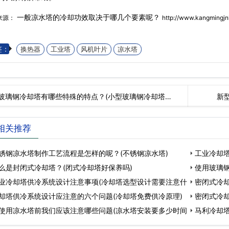
一般凉水塔的冷却功效取决于哪几个要素呢？
来源：
http://www.kangmingjn
签：
换热器
工业塔
风机叶片
凉水塔
玻璃钢冷却塔有哪些特殊的特点？(小型玻璃钢冷却塔…
新
相关推荐
锈钢凉水塔制作工艺流程是怎样的呢？(不锈钢凉水塔)
工业冷却塔
么是封闭式冷却塔？(闭式冷却塔好保养吗)
使用玻璃
业冷却塔供冷系统设计注意事项(冷却塔选型设计需要注意什
塔
密闭式冷却
却塔供冷系统设计应注意的六个问题(冷却塔免费供冷原理)
密闭式冷却
使用凉水塔前我们应该注意哪些问题(凉水塔安装要多少时间
马利冷却塔