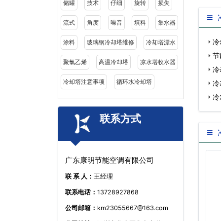
储罐
技术
仔细
旋转
损失
流式
角度
噪音
填料
集水器
冷
涂料
玻璃钢冷却塔维修
冷却塔漂水
节
聚氯乙烯
高温冷却塔
凉水塔收水器
冷
冷却塔注意事项
循环水冷却塔
冷
冷
联系方式
广东康明节能空调有限公司
联 系 人：
王经理
联系电话：
13728927868
公司邮箱：
km23055667@163.com