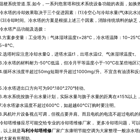
阻梗系统管道.泵.如今，一系列危害塔和技术系统设备功能的表面，如换
塔的冷却效果取决于三个促进因素：(1)冷空心与冷却水量(气体比水)的
;(3)冷却时间。冷水塔的方案是根据上述三个因素，消除传统填料的缺乏
水塔产品功能及选拨：
方案参变量：工业塔为：气体湿球温度τ=28℃，冷水塔温降：10~25
5~8℃。
选塔时应注意冷却水量Q，进塔水温t1，出塔水温t2、气体湿球温度τ。
冷水塔的材料耐力-50℃低温，但冷月平等温度小于-10℃在某些地区
循环水浊度半超过50mg短期半升超过1000mg/升。不宜含有油渍和
冷水塔进出口方向可为90°.180°.270°转动。
布水系统按旗子出水量计划，实际水量与旗子水量的距离在±15%以上
冷水塔渗水温度不超过600℃，如超越60℃订购时要注明。
风机叶片设备视点可调，但视点要并肩。而且电机的电流不超过电机的
冷却塔维修应尽可能交给专业的冷却塔维修厂家， 更多冷却塔问题，可
，以上就是
马利冷却塔维修
厂家广东康明节能空调为大家整理一般凉水塔
对大家有所帮助。