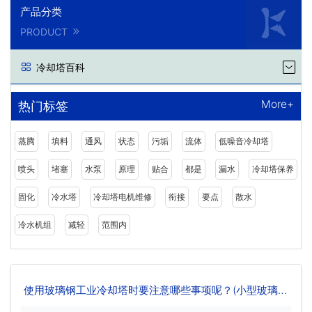
产品分类
PRODUCT
冷却塔百科
More+
热门标签
蒸腾
填料
通风
状态
污垢
流体
低噪音冷却塔
喷头
堵塞
水泵
原理
贴合
都是
漏水
冷却塔保养
固化
冷水塔
冷却塔电机维修
衔接
要点
散水
冷水机组
减轻
范围内
使用玻璃钢工业冷却塔时要注意哪些事项呢？(小型玻璃钢
冷却塔图片)