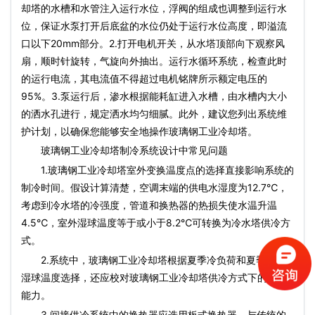
却塔的水槽和水管注入运行水位，浮阀的组成也调整到运行水
位，保证水泵打开后底盆的水位仍处于运行水位高度，即溢流
口以下20mm部分。2.打开电机开关，从水塔顶部向下观察风
扇，顺时针旋转，气旋向外抽出。运行水循环系统，检查此时
的运行电流，其电流值不得超过电机铭牌所示额定电压的
95%。3.泵运行后，渗水根据能耗缸进入水槽，由水槽内大小
的洒水孔进行，规定洒水均匀细腻。此外，建议您列出系统维
护计划，以确保您能够安全地操作玻璃钢工业冷却塔。
玻璃钢工业冷却塔制冷系统设计中常见问题
1.玻璃钢工业冷却塔室外变换温度点的选择直接影响系统的
制冷时间。假设计算清楚，空调末端的供电水湿度为12.7℃，
考虑到冷水塔的冷强度，管道和换热器的热损失使水温升温
4.5℃，室外湿球温度等于或小于8.2℃可转换为冷水塔供冷方
式。
2.系统中，玻璃钢工业冷却塔根据夏季冷负荷和夏季室外
湿球温度选择，还应校对玻璃钢工业冷却塔供冷方式下的供冷
能力。
3.间接供冷系统中的换热器应选用板式换热器。与传统的