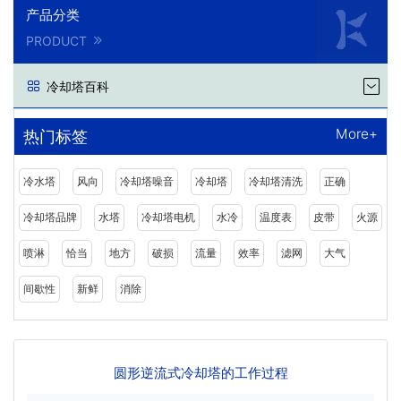
产品分类
PRODUCT
冷却塔百科
More+
热门标签
冷水塔
风向
冷却塔噪音
冷却塔
冷却塔清洗
正确
冷却塔品牌
水塔
冷却塔电机
水冷
温度表
皮带
火源
喷淋
恰当
地方
破损
流量
效率
滤网
大气
间歇性
新鲜
消除
圆形逆流式冷却塔的工作过程