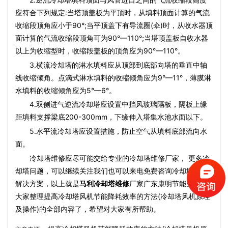
应符合下列规定:当塔顶盖板为平顶时，从填料顶面计算的气流
收缩段顶角应小于90°;当平顶盖下有导流圈(伞)时，从收水器顶
面计算的气流收缩段顶角可为90°—110°;当塔顶盖板自收水器
以上为收缩型时，收缩段盖板的顶角应为90°—110°。
3.横流冷却塔的淋水填料应从顶部到底部向塔的垂直中轴
线收缩倾角。点滴式淋水填料的收缩倾角应为9°—11°，薄膜淋
水填料的收缩倾角应为5°—6°。
4.双侧进气逆流冷却塔应设置中挡风玻璃隔板，隔板上缘
距填料支撑梁底200-300mm，下缘伸入塔集水池水面以下。
5.水平流冷却塔应设置措施，防止空气从填料底部流向水
面。
冷却塔维修应尽可能交给专业的冷却塔维修厂家， 更多冷
却塔问题，可以继续关注我们也可以来电免费咨询冷却塔故障
解决方案，以上就是
马利冷却塔维修
厂家广东康明节能空调为
大家整理提高冷却塔风机节能降耗效率的方法(冷却塔风机原理
及操作)的全部内容了，希望对大家有所帮助。