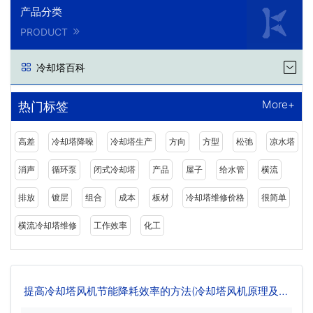
产品分类
PRODUCT
冷却塔百科
More+
热门标签
高差
冷却塔降噪
冷却塔生产
方向
方型
松弛
凉水塔
消声
循环泵
闭式冷却塔
产品
屋子
给水管
横流
排放
镀层
组合
成本
板材
冷却塔维修价格
很简单
横流冷却塔维修
工作效率
化工
提高冷却塔风机节能降耗效率的方法(冷却塔风机原理及操
作)