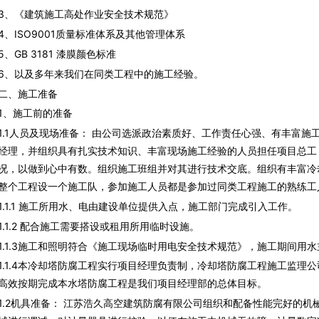
《建筑施工高处作业安全技术规范》
ISO9001质量标准体系及其他管理体系
GB 3181 漆膜颜色标准
以及多年来我们在同类工程中的施工经验。
、施工准备
、施工前的准备
1人员及现场准备： 由公司选派政治素质好、工作责任心强、有丰富施
经理，并组织具有扎实技术知识、丰富现场施工经验的人员担任项目总工
况，以做到心中有数。组织施工班组并对其进行技术交底。组织有丰富冷
整个工程设一个施工队，参加施工人员都是参加过同类工程施工的熟练工
1.1 施工所用水、电由建设单位提供入点，施工部门完成引入工作。
1.2 配合施工需要搭设或租用所用临时设施。
1.3施工和照明符合《施工现场临时用电安全技术规范》，施工期间用水
1.4本冷却塔防腐工程实行项目经理负责制，冷却塔防腐工程施工监理
高效按期完成本水塔防腐工程是我们项目经理部的总体目标。
2机具准备： 江苏浩久高空建筑防腐有限公司组织和配备性能完好的机