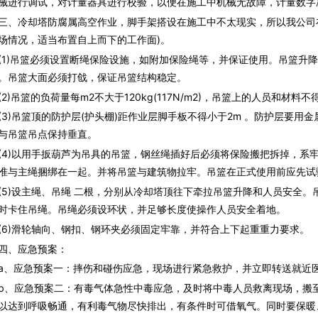
械进行调试，对计量器具进行校验，以便在施工中机械无故障，计量数字
冷却塔防腐属高空作业，脚手架搭设在施工中不太现实，所以我公司在
场情况，适当布置自上而下的工作面)。
)吊篮必须设置断绳保险设施，如附加保险绳等，并保证使用。吊篮升降
。吊篮大面必须打戗，保证吊篮结构稳定。
)吊篮的负荷量每m2不大于120kg(117N/m2)，吊篮上的人员和材
)吊篮顶的防护层(护头棚)距作业层脚手板不得小于2m 。防护层要用
与吊篮吊点保持垂直。
)以用手扳葫芦为吊具的吊篮，钢丝绳插好后必须将保险搬把拆掉，系
准与主绳捆绑在一起。并将吊篮与建筑物拉牢。吊篮在正式使用前应先试
)设主绳、吊绳 二根，分别从冷却塔顶往下牵拉吊篮升降和人员安全。
时卡住吊绳。吊绳必须设环状，并足够长度使操作人员安全着地。
)滑轮轴向、钢扣、钢环夹必须固定牢靠，并符合上下起重重力要求。
、应急预案：
应急预案一：摔伤和碰伤应急，现场进行紧急救护，并立即转送就近
应急预案二：有毒气体急性中毒应急，及时将中毒人员救离现场，搬至
以达到呼吸畅通，有利毒气物尽快排出，有条件时可借氧气。同时要保暖