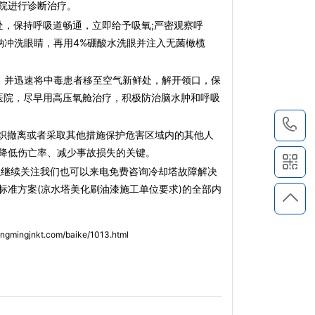
院进行诊断治疗。
，保持呼吸道畅通，立即给予吸氧;严密观察呼
钠冲洗眼睛，再用4%硼酸水洗眼并注入无菌橄榄
并迅速将中毒患者移至空气新鲜处，解开领口，保
医院，尽早用高压氧舱治疗，积极防治脑水肿和呼吸
1
撤离或者采取其他措施保护危害区域内的其他人
降低伤亡率、减少事故损失的关键。
以继续关注我们也可以来电免费咨询冷却塔故障解决
标准方案(凉水塔美化刷油漆施工单位要求)的全部内
angmingjnkt.com/baike/1013.html