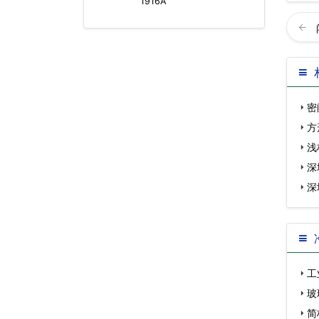
1916A
密
形
方
浅
深
深
工
什…
玻
简