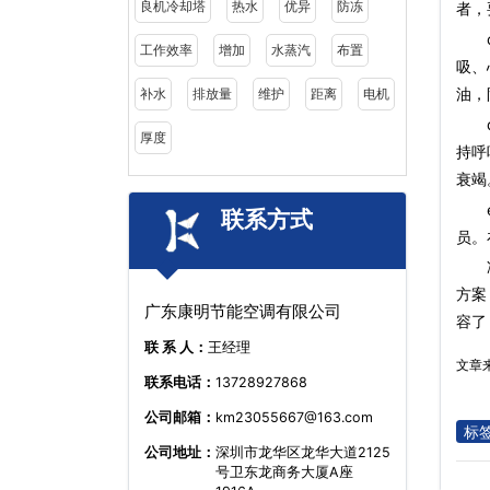
良机冷却塔
热水
优异
防冻
者，
c、
工作效率
增加
水蒸汽
布置
吸、
油，
补水
排放量
维护
距离
电机
d、
厚度
持呼
衰竭
e、
联系方式
员。
方案
广东康明节能空调有限公司
容了
联 系 人：
王经理
文章
联系电话：
13728927868
公司邮箱：
km23055667@163.com
标
公司地址：
深圳市龙华区龙华大道2125
号卫东龙商务大厦A座