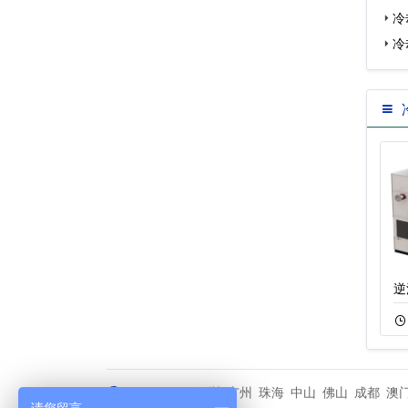
冷
冷
圆形冷却塔,逆流
200吨不锈钢横流
逆
11-20
341
10-22
779
深圳
广州
珠海
中山
佛山
成都
澳
城市分站