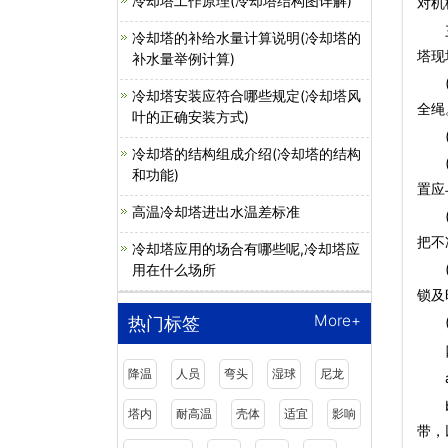
冷却塔工作原理(冷却塔结构图详解)
对机
三、
冷却塔的补给水量计算说明(冷却塔的
塔现
补水量举例计算)
(1
冷却塔安装应符合哪些规定(冷却塔风
全绳
叶的正确安装方式)
(2
冷却塔的结构组成介绍(冷却塔的结构
(3
和功能)
置应
高温冷却塔进出水温差标准
(4
把不
冷却塔应用的场合有哪些呢,冷却塔应
(5
用在什么场所
锁及
More+
热门标签
(6
四
降温
人员
弯头
湿球
尼龙
a、
b、
塔内
耐高温
壳体
适宜
影响
带，