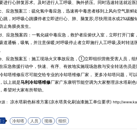
要进行心肺复苏术。及时进行人工呼吸、胸外挤压。同时迅速转送就近医
应急预案三：硫化氢中毒应急，迅速将中毒患者移到上风向空气新鲜处
心跳，对呼吸心跳骤停者立即进行心、肺、脑复苏;尽快用清水或2%碳酸
防止角膜炎发生。
应急预案四：一氧化碳中毒应急，救护者应俯伏入室，立即打开门窗，
吸道通畅，吸氧，并注意保暖;对呼吸停止者立即施行人工呼吸;及时转送
。
应急预案五：施工现场火灾事故应急，①立即组织营救受害人员，组织
在应急救援行动中，快速、有序、有效地实施现场急救与安全转送伤员是
冷却塔维修应尽可能交给专业的冷却塔维修厂家， 更多冷却塔问题，可
，以上就是
马利冷却塔维修
厂家广东康明节能空调为大家整理凉水塔刷色
，希望对大家有所帮助。
凉水塔刷色标准方案(凉水塔美化刷油漆施工单位要求)
来源：
http://www.k
签：
冷却塔
人员
现场
组织