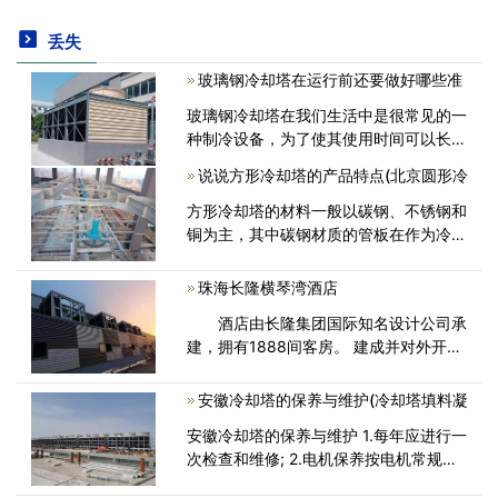
丢失
玻璃钢冷却塔在运行前还要做好哪些准
玻璃钢冷却塔在我们生活中是很常见的一
种制冷设备，为了使其使用时间可以长
些，除了做好基本的检查工作以及清洁工
说说方形冷却塔的产品特点(北京圆形冷
作之外，还需要我们平时及时做好保养工
作。在一般的情况下，冷却塔都是配水冷
方形冷却塔的材料一般以碳钢、不锈钢和
<
铜为主，其中碳钢材质的管板在作为冷却
塔使用时，其管板与列管的焊缝经常出现
腐蚀泄漏，泄漏物进入冷却水系统会造成
珠海长隆横琴湾酒店
污染环境及物料的浪费。 冷却塔在<
酒店由长隆集团国际知名设计公司承
建，拥有1888间客房。 建成并对外开放
后，将成为中国最大的海洋生态主题酒店
和中国大陆每家酒店房间最多的酒店。
安徽冷却塔的保养与维护(冷却塔填料凝
珠海长隆横琴湾大酒店以<
安徽冷却塔的保养与维护 1.每年应进行一
次检查和维修; 2.电机保养按电机常规进
行。齿轮箱内要经常灌满润滑油，不得低