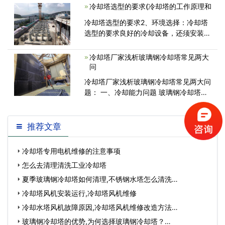
于标准线; 3.填料、壳体如有积污须及时
冷却塔选型的要求(冷却塔的工作原理和
清除，防止堵塞，填料清洗、周期<
冷却塔选型的要求2、环境选择：冷却塔
选型的要求良好的冷却设备，还须安装在
适当的位置，才能得到理想的冷却效果：
2.1、冷却塔选型的要求应安装在屋顶或
冷却塔厂家浅析玻璃钢冷却塔常见两大
空气流通的地方；2.2、冷却塔选型的要
问
求<
冷却塔厂家浅析玻璃钢冷却塔常见两大问
题： 一、冷却能力问题 玻璃钢冷却塔能
力是冷却塔质量的核心。冷却塔中
推荐文章
冷却塔专用电机维修的注意事项
怎么去清理清洗工业冷却塔
夏季玻璃钢冷却塔如何清理,不锈钢水塔怎么清洗…
冷却塔风机安装运行,冷却塔风机维修
冷却水塔风机故障原因,冷却塔风机维修改造方法…
玻璃钢冷却塔的优势,为何选择玻璃钢冷却塔？…