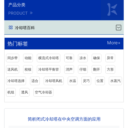
产品分类
PRODUCT
冷却塔百科
More+
热门标签
同步带
动能
横流式冷却塔
可靠
凉水
确保
异常
送风机
校核
冷却塔平衡管
消声
仔细
翻开
方形
冷却塔选择
适合
冷却塔风机
水温
灵巧
位置
水蒸汽
机组
透风
空气冷却器
简析闭式冷却塔在中央空调方面的应用