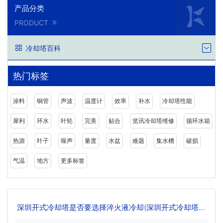
产品分类
PRODUCT
冷却塔百科
热门标签
涂料
铜管
声波
温度计
效率
补水
冷却塔性能
犀利
环水
叶轮
完美
贴合
览讯冷却塔维修
循环水箱
热源
叶子
噪声
量度
水盆
难题
集水槽
破损
气温
地方
更多标签
深圳开式冷却塔是否要选择淬火液冷却(深圳开式冷却塔选
型)