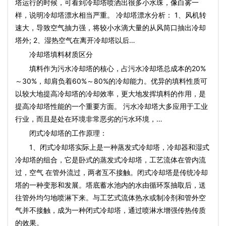
塔运行的时候，可看到冷却塔喷洒出很多小水珠，像白雾一
样，说明冷却塔漂水相当严重。 冷却塔漂水分析： 1、风机转
速大，导致空气抽力强，将较小水滴大量的从风筒口抽出冷却
塔外; 2、湿热空气在离开冷却塔以后…
冷却塔填料材质区分
填料作为污水冷却塔的核心，占污水冷却塔总成本的20%
～30%，却肩负着60%～80%的冷却能力。优异的填料性质可
以较大地提高冷却塔的冷却效率，更大地发挥填料的作用，是
提高冷却塔性能的一个重要方面。 污水冷却塔大多应用于工业
行业，而且是处在环境非常恶劣的污水环境，…
闭式冷却塔的工作原理：
1、闭式冷却塔实际上是一种蒸发式冷却塔，冷却器和湿式
冷却塔的组合，它是卧式的蒸发式冷却塔，工艺流体在管内流
过，空气 在管外流过，两者互不接触。闭式冷却塔是传统冷却
塔的一种变形和发展。塔底蓄水池内的水由循环泵抽取后，送
往管外均匀地喷淋下来。与工艺式流体热水或制冷剂和管外空
气并不接触，成为一种闭式冷却塔，通过喷淋水增强传热传质
的效果。