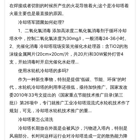
在焊接或者切割的时候所产生的火花导致着火;这个是冷却塔着
火最主要也是最直接的原因。
冷却塔军团菌如何处理?
1、二氧化氯消毒 添加高浓度二氧化氯消毒剂于循环冷却
塔水中，控制二氧化氯浓度为30mg/l，一般消毒24-36小时。
2、光催化消毒 冷却塔现场安装光催化水处理器：含TiO2的泡
沫镍金属网片(20cm×20cm/片，共20片)和30W紫外灯管4
支，开始消毒时开启光催化水处理…
使用水轮机冷却塔的多吗?
作为一种新生事物，特别是提倡“低碳、节能、环保”的时
代，水轮机冷却塔的利用率还很低，亟待加快推广。国家发改
委2010年33号文提出的《国家重点节能技术推广目录(第三
批)》第26项中，专门就推广工业冷却塔混流式水轮机技术作了
规划，可见，冷却塔水轮机技术推广的重…
冷却塔要怎么清洗
冷却塔长期放在外面是会被风沙，污物进入塔内，特别是
风扇部分。长时间这样运行会对冷却塔造成一定的散热能力降