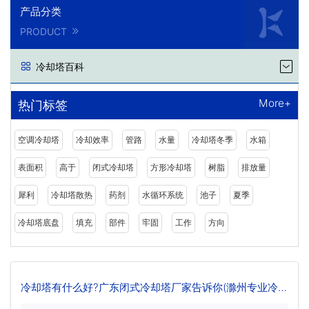
产品分类
PRODUCT
冷却塔百科
More+
热门标签
空调冷却塔
冷却效率
管路
水量
冷却塔冬季
水箱
表面积
高于
闭式冷却塔
方形冷却塔
树脂
排放量
犀利
冷却塔散热
药剂
水循环系统
池子
夏季
冷却塔底盘
填充
部件
牢固
工作
方向
冷却塔有什么好?广东闭式冷却塔厂家告诉你(滁州专业冷却
塔生产厂家哪家好)