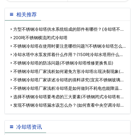
却塔的运行与保养(郑州逆流
式冷却塔的设计要达到什么
相关推荐
冷却塔保养)…
要求(如何判断冷却塔
方型不锈钢冷却塔供水系统组成的部件有哪些？(冷却塔不锈
钢储
200吨不锈钢横流闭式冷却塔
不锈钢冷却塔在使用时要注意哪些问题?(不锈钢冷却塔怎么
选)
冷却水塔中水泵发挥着什么作用？(150吨冷却水塔用什么水
泵好)
不锈钢冷却塔的防冻问题(不锈钢冷却塔维修更换售后)
不锈钢冷却塔厂家浅析如何避免方形冷却塔出现决裂现象(广
州
不锈钢冷却塔厂家讲述冷却塔的填料讲究(宜宾不锈钢玻璃钢
冷
不锈钢冷却塔厂家浅析冷却塔是如何做到不耗电也能降温的
(高
选择不锈钢冷却塔要考虑的三大要素(不锈钢闭式冷却塔有哪
些
发现不锈钢冷却塔漏水该怎么办？(如何查看中央空调冷却塔
水位
冷却塔资讯