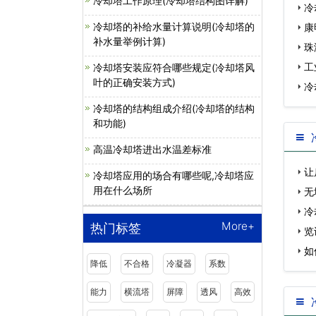
冷却塔工作原理(冷却塔结构图详解)
冷
冷却塔的补给水量计算说明(冷却塔的
康
补水量举例计算)
珠
工
冷却塔安装应符合哪些规定(冷却塔风
叶的正确安装方式)
冷
冷却塔的结构组成介绍(冷却塔的结构
和功能)
高温冷却塔进出水温差标准
让
冷却塔应用的场合有哪些呢,冷却塔应
用在什么场所
无
工…
冷
More+
热门标签
却…
览
如
降低
不合格
冷凝器
系数
…
能力
横流塔
屏障
透风
高效