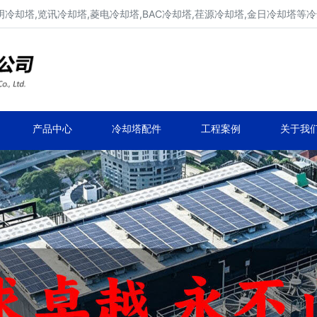
明冷却塔,览讯冷却塔,菱电冷却塔,BAC冷却塔,荏源冷却塔,金日冷却塔等
广东康明冷却塔维修、凉水塔维修改造
深圳,广州,中山,珠海,惠州,清远冷却塔维修
产品中心
冷却塔配件
工程案例
关于我