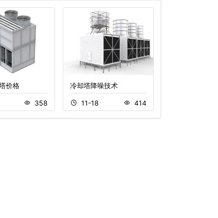
塔价格
冷却塔降噪技术
方形横流式冷却
5
358
11-18
414
11-05