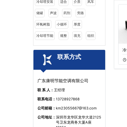
冷却塔安装
适合
介质
风车
储罐
声波
药剂
旁路
环氧树脂
小循环
厚度
冷却塔节能
规整
填充
组织
开式横流冷却塔
横流开放式冷却塔
冷
联系方式
11-05
535
11-18
495
广东康明节能空调有限公司
联 系 人：
王经理
联系电话：
13728927868
公司邮箱：
km23055667@163.com
公司地址：
深圳市龙华区龙华大道2125
号卫东龙商务大厦A座