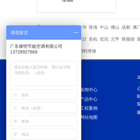
1916A
深圳
广州
珠海
中山
佛山
成都
澳
城市分站
请您留言
马利
金日
良机
览讯
元亨
斯频德
其他品牌
广东康明节能空调有限公司
冷却塔填料维修
友情链接
13728927868
网站导航
网站首页
新闻中心
冷却塔百科
产品中心
冷却塔配件
工程案例
冷却塔TAGS
网站地图