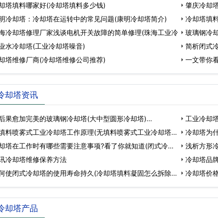
却塔填料哪家好(冷却塔填料多少钱)
肇庆冷却塔
明冷却塔：冷却塔在运转中的常见问题(康明冷却塔简介)
冷却塔填料
海冷却塔修理厂家浅谈电机开关故障的简单修理(珠海工业冷
玻璃钢冷
业水冷却塔(工业冷却塔噪音)
简析闭式
却塔维修厂商(冷却塔维修公司推荐)
一文带你
怎
冷却塔资讯
后果愈加完美的玻璃钢冷却塔(大中型圆形冷却塔)…
工业冷却塔
填料喷雾式工业冷却塔工作原理(无填料喷雾式工业冷却塔
冷却塔为什
却塔在工作时有哪些需要注意事项?看了你就知道(闭式冷
(…
浅析方形冷
讯冷却塔维修保养方法
冷却塔品牌
何使闭式冷却塔的使用寿命持久(冷却塔填料凝固怎么拆除)
冷却塔价
冷却塔产品