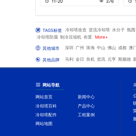
373
11-20
376
冷却塔改造
逆流冷却塔
水分子
氛围
TAGS标签
冷却塔防腐
制冷压缩机
布置
More+
深圳
广州
珠海
中山
佛山
成都
澳
其他城市
马利
金日
良机
览讯
元亨
斯频德
其他品牌
网站导航
网站首页
新闻中心
冷却塔百科
产品中心
冷却塔配件
工程案例
网站地图