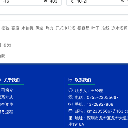
11-16
403
10-21
松弛
强度
水轮机
风速
热力
开式冷却塔
很容易
叶子
准线
凉水塔噪
门
香港
新菱
关于我们
联系我们
公司简介
联系人：
王经理
联系方式
电话：
0755-23055667
手机：
13728927868
荣誉资质
邮箱：
km23055667@163.c
服务流程
地址：
深圳市龙华区龙华大道2
座1916A