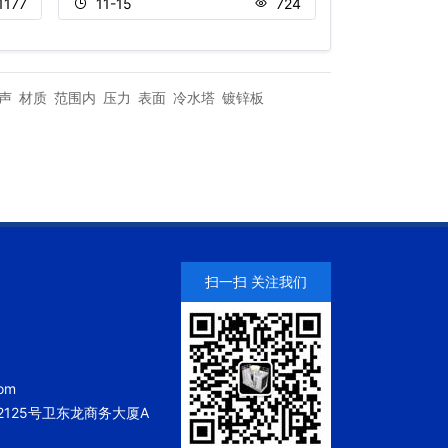
1177
11-15
724
10-25
声
材质
范围内
压力
表面
冷水塔
镀锌板
扫一扫 关注我们
om
125号卫东龙商务大厦A