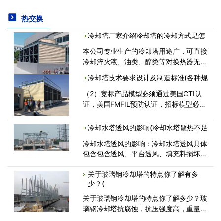
热交换
冷却塔厂家介绍冷却塔的冷却方式是怎
本公司专业生产的冷却塔用途广，可直接
冷却淬火液、油类、醇类等对换热器无腐
蚀作用的介质，介质无损耗,成份稳定。
冷却塔技术要求设计及制造标准(各种规
更多冷却塔的相关内容接下来就由冷却塔
厂家专业人员来为您简单讲解一下<
（2）竞标产品模型必须通过美国CTI认
证，美国FMFIL预防认证，招标模型必须
与CTI符合该模型与证书一致，并发布了
证书证书由制造商的密封件；（3）冷却
冷却水塔透风的影响(冷却水塔散热不足
塔的所有进口部分必须提供近半年的进口
冷却水塔透风的影响：冷却水塔透风具体
声明证书；2）禁<
包含包含透风、平台透风、填充料损坏透
风；透风对冷却水塔减温实际效果和冷却
关于玻璃钢冷却塔的特点你了解有多
水塔运转的安全系数有非常大的影响，其
少？(
直接影响具体表现在：1、冷却水塔包<
关于玻璃钢冷却塔的特点你了解多少？玻
璃钢冷却塔抗腐蚀，抗压强度高，重量较
轻，体型小，占地小，美观大方经久耐