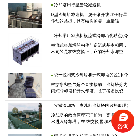
冷却塔用行星齿轮减速机
用，有利于运送，安裝和维护保养，在世
界各国很受大家喜爱。1.玻璃钢冷却塔体
D型冷却塔减速机，属于渐开线2K-H行星
由高品质玻<
传动的类型，具有结构紧凑，重量轻，密
封性能好，承载力强，效率高，外型美
观，维修方便等特点。因本机属硬齿面行
冷却塔厂家浅析横流式冷却塔优缺点(冷
星齿轮传动，故需加入N320( GB5903<
横流式冷却塔的构件与逆流式基本相同，
不同的是在热交换上，它的冷却水与空气
的流向是垂直的，横流也就是指空气与
说一说闭式冷却塔和开式却塔的区别(冷
根据水和空气是否直接接触，冷却塔分为
闭式冷却塔和开式却塔。除了考虑投资成
本外，还应根据性能对两种方法之间
安徽冷却塔厂家浅析冷却塔的散热原理(
冷却塔的散热原理可理解为：高温的循环
水进入冷却塔，在 热交换器 填料处与外
界来的冷空气发生水气热交换(主要
闭式冷却塔的防冻措施注意哪些？