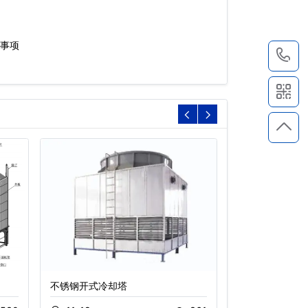
事项
1
不锈钢开式冷却塔
新型节能玻璃钢