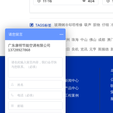
362
11-16
404
玻璃钢冷却塔维修
吸声
脏物
仔细
TAGS标签
成型
焊剂
More+
请您留言
深圳
广州
珠海
中山
佛山
成都
澳
其他城市
广东康明节能空调有限公司
马利
金日
良机
览讯
元亨
斯频德
其他品牌
13728927868
网站导航
网站首页
新闻中心
冷却塔百科
产品中心
冷却塔配件
工程案例
网站地图