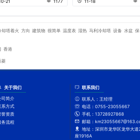
10-21
1177
11-18
冷却塔着火
方向
建筑物
很简单
温度表
湿热
马利冷却塔
设备
水盆
保
门
香港
新菱
关于我们
联系我们
公司简介
联系人：
王经理
联系方式
电话：
0755-23055667
手机：
13728927868
荣誉资质
邮箱：
km23055667@163.c
服务流程
地址：
深圳市龙华区龙华大道2
座1916A