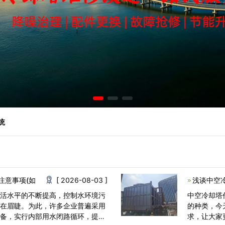
统
注意事项(如
[ 2026-08-03 ]
浅谈中空
生活水平的不断提高，控制水环境污
中空冷却塔
迫在眉睫。为此，许多企业普遍采用
的种类，今
设备，实行内部用水闭路循环，提高
求，让大家