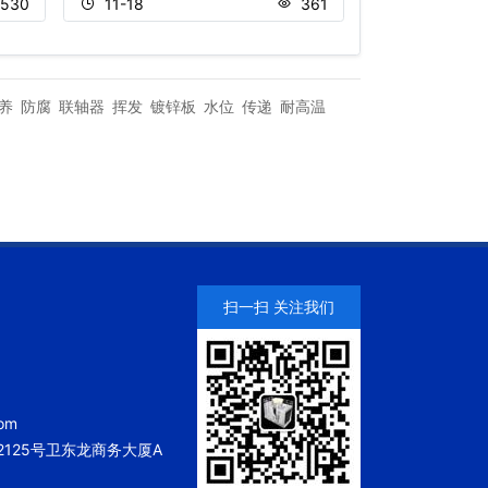
530
11-18
361
11-22
养
防腐
联轴器
挥发
镀锌板
水位
传递
耐高温
扫一扫 关注我们
om
125号卫东龙商务大厦A