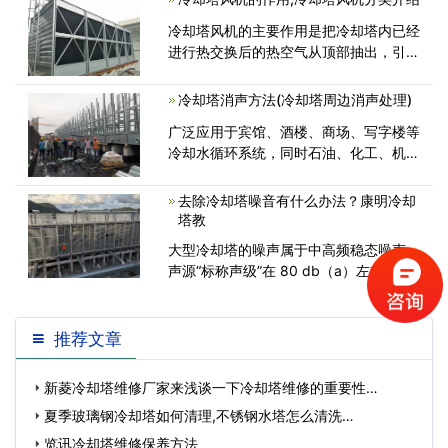
2.根据安装位置的现状和噪声的要求，冷
冷却塔风机的主要作用是把冷却塔内已经
<
进行热交换后的热空气从顶部抽出，引导
低温空气从底部冷却塔进风处进入。可以
这么说，冷却塔风机是整个冷却塔的核
冷却塔消声方法(冷却塔周边消声处理)
心，有了它的运转工作，保证低温空气与
广泛应用于宾馆、酒楼、商场、写字楼等
<
冷却水循环系统，同时石油、化工、机
械、轻纺、食品、发电、冶金等工业
去除冷却塔噪音有什么办法？康明冷却
塔教
大型冷却塔的噪声属于中高频稳态噪声，
声源“标称声级”在 80 db（a）左右，冷
却塔噪声的治理目标原则上应是将受噪
推荐文章
新菱冷却塔维修厂家来浅谈一下冷却塔维修的重要性…
夏季玻璃钢冷却塔如何清理,不锈钢水塔怎么清洗…
览讯冷却塔维修保养方法