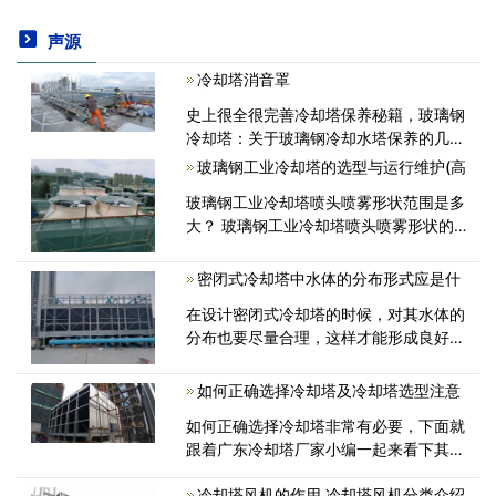
声源
冷却塔消音罩
史上很全很完善冷却塔保养秘籍，玻璃钢
冷却塔：关于玻璃钢冷却水塔保养的几点
建议一、玻璃钢冷却水塔保养工作的内
玻璃钢工业冷却塔的选型与运行维护(高
容，1、检查玻璃钢冷却水塔运行情况，
玻璃钢工业冷却塔喷头喷雾形状范围是多
查阅历史维修记录 <
大？ 玻璃钢工业冷却塔喷头喷雾形状的
理论覆盖范围，是根据喷雾夹角和距喷嘴
口距离而计算出来的。这些数值是基于喷
密闭式冷却塔中水体的分布形式应是什
雾角度在整个喷雾距离中保持不<
在设计密闭式冷却塔的时候，对其水体的
分布也要尽量合理，这样才能形成良好的
循环系统，从而促进冷却塔效果的提高。
那么，究竟什么样的分布方式对于密闭式
如何正确选择冷却塔及冷却塔选型注意
冷却塔水体来说才是合理的呢？ 之所
如何正确选择冷却塔非常有必要，下面就
<
跟着广东冷却塔厂家小编一起来看下其中
的步骤吧！1.根据冷却水的温度，冷却塔
冷却塔风机的作用,冷却塔风机分类介绍
的选择包括：高温塔、中温塔和常温塔。