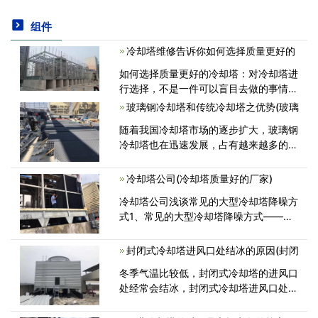
组件
冷却塔维修告诉你如何选择质量更好的
如何选择质量更好的冷却塔：对冷却塔进
行选择，不是一件可以盲目去做的事情，
需要我们关注内在的这些技术，因为不同
玻璃钢冷却塔和传统冷却塔之优势(玻璃
的设备就是因为技术上面的差别，所以内
随着我国冷却塔市场的逐步扩大，玻璃钢
在的功能还有使用的效果才会存在着差异
冷却塔也在迅速发展，占有越来越多的市
<
场份额。也许对其他冷却塔家制造商来
说，玻璃钢冷却塔的发展速度太惊人了，
冷却塔公司(冷却塔质量好的厂家)
完全不合常理。事实上，这是因为玻璃钢
冷却塔公司浅谈常见的大型冷却塔降噪方
冷<
式1、常见的大型冷却塔降噪方式——选
用消音器在大型冷却塔降噪对策中，操纵
冷却塔排气扇进排气口噪音，可在冷却塔
封闭式冷却塔进风口处结冰的原因(封闭
进通风处安裝特别制作消音器。对<
冬季气温比较低，封闭式冷却塔的进风口
处经常会结冰，封闭式冷却塔进风口处结
冰是为什么呢？其实如果封闭式冷却塔的
格数较多，加上有些是不运转的，那么运