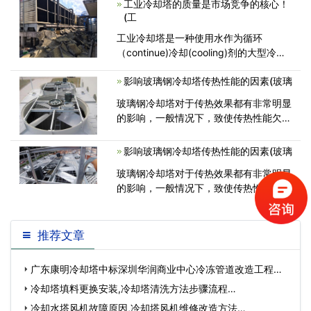
工业冷却塔的质量是市场竞争的核心！
转的塔格排出的水汽飘落到停止运转的塔
(工
<
工业冷却塔是一种使用水作为循环
（continue)冷却(cooling)剂的大型冷却
(cooling)设备(equipment),该设备可以讲
影响玻璃钢冷却塔传热性能的因素(玻璃
大量的热量(Heat)通过冷水将热量吸收,
然后在通过水蒸腾的作用;将热气散发<
玻璃钢冷却塔对于传热效果都有非常明显
的影响，一般情况下，致使传热性能欠佳
的情况由以下因素导致。玻璃钢冷却
影响玻璃钢冷却塔传热性能的因素(玻璃
玻璃钢冷却塔对于传热效果都有非常明显
的影响，一般情况下，致使传热性能欠佳
的情况由以下因素导致。玻璃钢冷却
推荐文章
广东康明冷却塔中标深圳华润商业中心冷冻管道改造工程…
冷却塔填料更换安装,冷却塔清洗方法步骤流程…
冷却水塔风机故障原因,冷却塔风机维修改造方法…