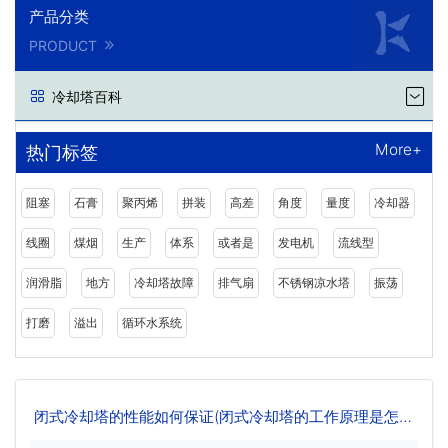
产品分类
PRODUCT
冷却塔百科
More+
热门标签
阻塞
石膏
聚丙烯
拼装
高差
角度
量度
冷却器
线圈
煤烟
生产
体系
或者是
发电机
流线型
润滑脂
地方
冷却塔故障
排气扇
不锈钢凉水塔
振荡
打磨
溢出
循环水系统
闭式冷却塔的性能如何保证(闭式冷却塔的工作原理是怎样
的)