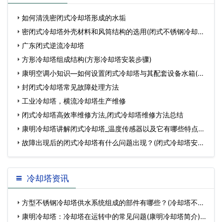
和闭式冷却塔(蚌埠封…
的选型及注意事项(深
如何清洗密闭式冷却塔形成的水垢
密闭式冷却塔外壳材料和风筒结构的选用(闭式不锈钢冷却塔
风
广东闭式逆流冷却塔
方形冷却塔组成结构(方形冷却塔安装步骤)
康明空调小知识—如何设置闭式冷却塔与其配套设备水箱(鹤
壁
封闭式冷却塔常见故障处理方法
工业冷却塔，横流冷却塔生产维修
闭式冷却塔高效率维修方法,闭式冷却塔维修方法总结
康明冷却塔讲解闭式冷却塔_温度传感器以及它有哪些特点
(开
故障出现后的闭式冷却塔有什么问题出现？(闭式冷却塔安装
在室
冷却塔资讯
方型不锈钢冷却塔供水系统组成的部件有哪些？(冷却塔不锈
钢储…
康明冷却塔：冷却塔在运转中的常见问题(康明冷却塔简介)…