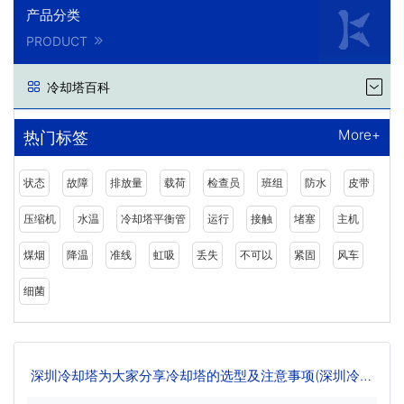
产品分类
PRODUCT
冷却塔百科
More+
热门标签
状态
故障
排放量
载荷
检查员
班组
防水
皮带
压缩机
水温
冷却塔平衡管
运行
接触
堵塞
主机
煤烟
降温
准线
虹吸
丢失
不可以
紧固
风车
细菌
深圳冷却塔为大家分享冷却塔的选型及注意事项(深圳冷却
塔选型)